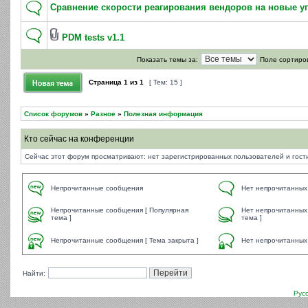
Сравнение скорости реагирования вендоров на новые у
PDM tests v1.1
Показать темы за:
Поле сортиро
Страница
1
из
1
[ Тем: 15 ]
Список форумов
»
Разное
»
Полезная информация
Кто сейчас на конференции
Сейчас этот форум просматривают: нет зарегистрированных пользователей и гости
Непрочитанные сообщения
Нет непрочитанных
Непрочитанные сообщения [ Популярная
Нет непрочитанных
тема ]
тема ]
Непрочитанные сообщения [ Тема закрыта ]
Нет непрочитанных 
Найти:
Рус