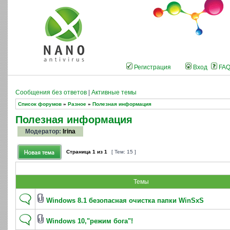
Регистрация
Вход
FA
Сообщения без ответов
|
Активные темы
Список форумов
»
Разное
»
Полезная информация
Полезная информация
Модератор:
Irina
Страница
1
из
1
[ Тем: 15 ]
Темы
Windows 8.1 безопасная очистка папки WinSxS
Windows 10,"режим бога"!