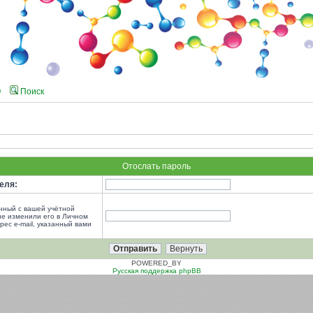
Q
Поиск
Отослать пароль
еля:
анный с вашей учётной
не изменили его в Личном
рес e-mail, указанный вами
POWERED_BY
Русская поддержка phpBB