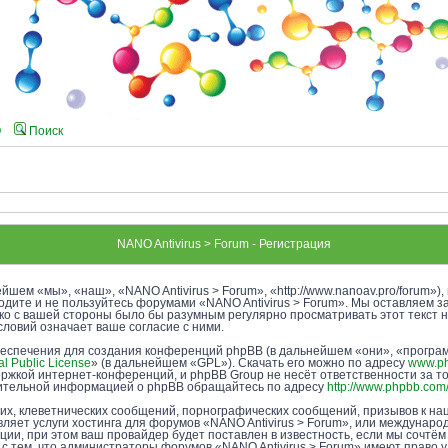
Q
Поиск
NANO Antivirus > Forum - Регистрация
йшем «мы», «наш», «NANO Antivirus > Forum», «http://www.nanoav.pro/forum»
ходите и не пользуйтесь форумами «NANO Antivirus > Forum». Мы оставляем з
ако с вашей стороны было бы разумным регулярно просматривать этот текст 
словий означает ваше согласие с ними.
еспечения для создания конференций phpBB (в дальнейшем «они», «програ
l Public License
» (в дальнейшем «GPL»). Скачать его можно по адресу
www.p
ржкой интернет-конференций, и phpBB Group не несёт ответственности за т
лнительной информацией о phpBB обращайтесь по адресу
http://www.phpbb.com
х, клеветнических сообщений, порнографических сообщений, призывов к нац
ляет услуги хостинга для форумов «NANO Antivirus > Forum», или междунар
и, при этом ваш провайдер будет поставлен в известность, если мы сочтём
с тем, что администраторы форумов «NANO Antivirus > Forum» имеют право у