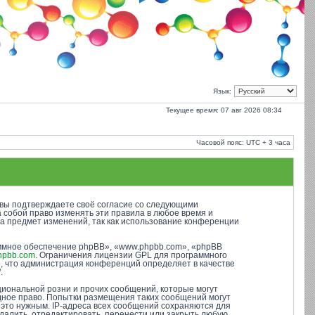
Язык:
Текущее время: 07 авг 2026 08:34
Часовой пояс: UTC + 3 часа
), вы подтверждаете своё согласие со следующими
а собой право изменять эти правила в любое время и
на предмет изменений, так как использование конференции
ммное обеспечение phpBB», «www.phpbb.com», «phpBB
hpbb.com
. Ограничения лицензии GPL для программного
о, что администрация конференций определяет в качестве
/
.
иональной розни и прочих сообщений, которые могут
одное право. Попытки размещения таких сообщений могут
 это нужным. IP-адреса всех сообщений сохраняются для
далить, отредактировать, перенести или закрыть любую