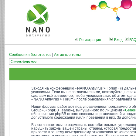
Регистрация
Вход
FA
Сообщения без ответов
|
Активные темы
Список форумов
Заходя на конференцию «NANO Antivirus > Forum» (в дальне
условиями. Если вы не согласны с ними, пожалуйста, не за
сделаем всё возможное, чтобы уведомить вас об этом, одн
«NANO Antivirus > Forum» после обновления/исправления у
Наши форумы работают под управлением программного об
Group», «phpBB Teams»), выпущенного по лицензии «
Genera
обеспечения phpBB строго связаны с организацией и подде
допустимого содержания и/или поведения в них. За допо
Вы соглашаетесь не размещать оскорбительных, угрожающи
нарушить законы вашей страны, страны, которая предостав
привести к вашему немедленному отключению от конференци
возможности проведения такой политики. Вы соглашаетесь 