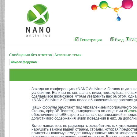
Регистрация
Вход
FA
Сообщения без ответов
|
Активные темы
Список форумов
Заходя на конференцию «NANO Antivirus > Forum» (в дальне
условиями. Если вы не согласны с ними, пожалуйста, не за
сделаем всё возможное, чтобы уведомить вас об этом, одн
«NANO Antivirus > Forum» после обновления/исправления у
Наши форумы работают под управлением программного об
Group», «phpBB Teams»), выпущенного по лицензии «
Genera
обеспечения phpBB строго связаны с организацией и подде
допустимого содержания и/или поведения в них. За допо
Вы соглашаетесь не размещать оскорбительных, угрожающи
нарушить законы вашей страны, страны, которая предостав
привести к вашему немедленному отключению от конференци
возможности проведения такой политики. Вы соглашаетесь 