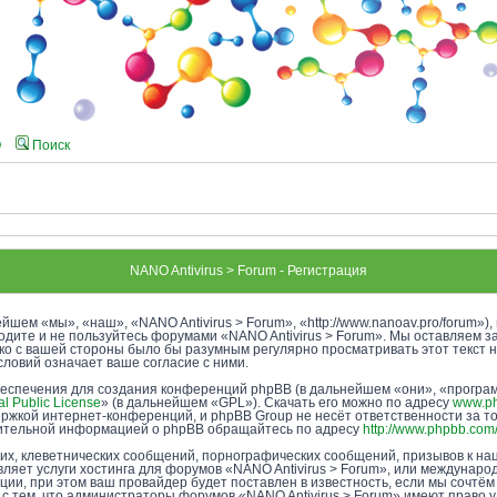
Q
Поиск
NANO Antivirus > Forum - Регистрация
йшем «мы», «наш», «NANO Antivirus > Forum», «http://www.nanoav.pro/forum»
ходите и не пользуйтесь форумами «NANO Antivirus > Forum». Мы оставляем з
ако с вашей стороны было бы разумным регулярно просматривать этот текст 
словий означает ваше согласие с ними.
еспечения для создания конференций phpBB (в дальнейшем «они», «програ
l Public License
» (в дальнейшем «GPL»). Скачать его можно по адресу
www.p
ржкой интернет-конференций, и phpBB Group не несёт ответственности за т
лнительной информацией о phpBB обращайтесь по адресу
http://www.phpbb.com
х, клеветнических сообщений, порнографических сообщений, призывов к нац
ляет услуги хостинга для форумов «NANO Antivirus > Forum», или междунар
и, при этом ваш провайдер будет поставлен в известность, если мы сочтём
с тем, что администраторы форумов «NANO Antivirus > Forum» имеют право у