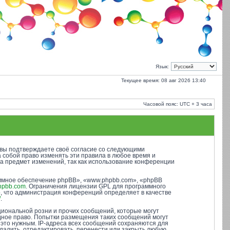
Язык:
Текущее время: 08 авг 2026 13:40
Часовой пояс: UTC + 3 часа
), вы подтверждаете своё согласие со следующими
а собой право изменять эти правила в любое время и
на предмет изменений, так как использование конференции
ммное обеспечение phpBB», «www.phpbb.com», «phpBB
hpbb.com
. Ограничения лицензии GPL для программного
о, что администрация конференций определяет в качестве
/
.
иональной розни и прочих сообщений, которые могут
одное право. Попытки размещения таких сообщений могут
 это нужным. IP-адреса всех сообщений сохраняются для
далить, отредактировать, перенести или закрыть любую