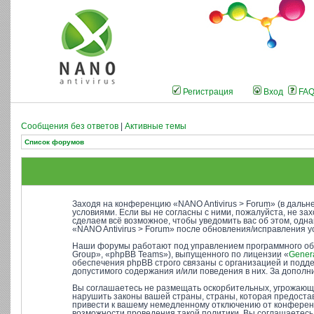
Регистрация
Вход
FA
Сообщения без ответов
|
Активные темы
Список форумов
Заходя на конференцию «NANO Antivirus > Forum» (в дальне
условиями. Если вы не согласны с ними, пожалуйста, не за
сделаем всё возможное, чтобы уведомить вас об этом, одн
«NANO Antivirus > Forum» после обновления/исправления у
Наши форумы работают под управлением программного об
Group», «phpBB Teams»), выпущенного по лицензии «
Genera
обеспечения phpBB строго связаны с организацией и подде
допустимого содержания и/или поведения в них. За допо
Вы соглашаетесь не размещать оскорбительных, угрожающи
нарушить законы вашей страны, страны, которая предостав
привести к вашему немедленному отключению от конференци
возможности проведения такой политики. Вы соглашаетесь 