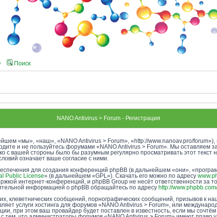
Q
Поиск
NANO Antivirus > Forum - Регистрация
йшем «мы», «наш», «NANO Antivirus > Forum», «http://www.nanoav.pro/forum»
ходите и не пользуйтесь форумами «NANO Antivirus > Forum». Мы оставляем з
ако с вашей стороны было бы разумным регулярно просматривать этот текст 
словий означает ваше согласие с ними.
еспечения для создания конференций phpBB (в дальнейшем «они», «програ
l Public License
» (в дальнейшем «GPL»). Скачать его можно по адресу
www.p
ржкой интернет-конференций, и phpBB Group не несёт ответственности за т
лнительной информацией о phpBB обращайтесь по адресу
http://www.phpbb.com
х, клеветнических сообщений, порнографических сообщений, призывов к нац
ляет услуги хостинга для форумов «NANO Antivirus > Forum», или междунар
и, при этом ваш провайдер будет поставлен в известность, если мы сочтём
с тем, что администраторы форумов «NANO Antivirus > Forum» имеют право у