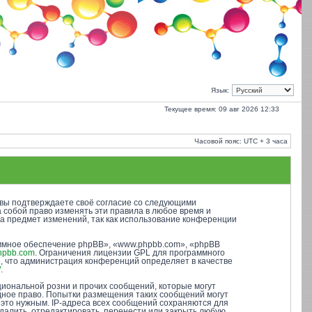
Язык:
Текущее время: 09 авг 2026 12:33
Часовой пояс: UTC + 3 часа
), вы подтверждаете своё согласие со следующими
а собой право изменять эти правила в любое время и
на предмет изменений, так как использование конференции
ммное обеспечение phpBB», «www.phpbb.com», «phpBB
hpbb.com
. Ограничения лицензии GPL для программного
о, что администрация конференций определяет в качестве
/
.
иональной розни и прочих сообщений, которые могут
одное право. Попытки размещения таких сообщений могут
 это нужным. IP-адреса всех сообщений сохраняются для
далить, отредактировать, перенести или закрыть любую