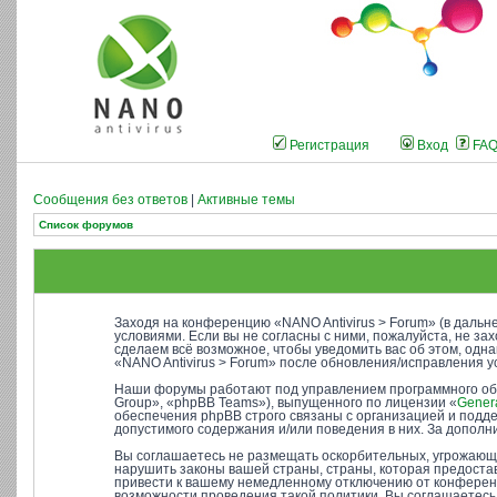
Регистрация
Вход
FA
Сообщения без ответов
|
Активные темы
Список форумов
Заходя на конференцию «NANO Antivirus > Forum» (в дальне
условиями. Если вы не согласны с ними, пожалуйста, не за
сделаем всё возможное, чтобы уведомить вас об этом, одн
«NANO Antivirus > Forum» после обновления/исправления у
Наши форумы работают под управлением программного об
Group», «phpBB Teams»), выпущенного по лицензии «
Genera
обеспечения phpBB строго связаны с организацией и подде
допустимого содержания и/или поведения в них. За допо
Вы соглашаетесь не размещать оскорбительных, угрожающи
нарушить законы вашей страны, страны, которая предостав
привести к вашему немедленному отключению от конференци
возможности проведения такой политики. Вы соглашаетесь 