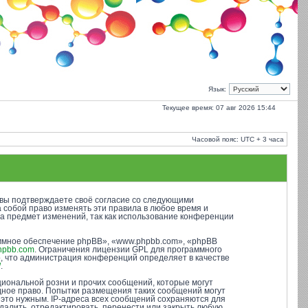
Язык:
Текущее время: 07 авг 2026 15:44
Часовой пояс: UTC + 3 часа
), вы подтверждаете своё согласие со следующими
а собой право изменять эти правила в любое время и
на предмет изменений, так как использование конференции
ммное обеспечение phpBB», «www.phpbb.com», «phpBB
hpbb.com
. Ограничения лицензии GPL для программного
о, что администрация конференций определяет в качестве
/
.
иональной розни и прочих сообщений, которые могут
одное право. Попытки размещения таких сообщений могут
 это нужным. IP-адреса всех сообщений сохраняются для
далить, отредактировать, перенести или закрыть любую