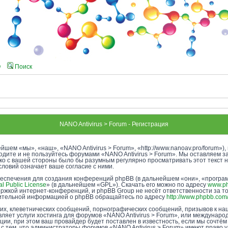
Q
Поиск
NANO Antivirus > Forum - Регистрация
йшем «мы», «наш», «NANO Antivirus > Forum», «http://www.nanoav.pro/forum»
ходите и не пользуйтесь форумами «NANO Antivirus > Forum». Мы оставляем з
ако с вашей стороны было бы разумным регулярно просматривать этот текст 
словий означает ваше согласие с ними.
еспечения для создания конференций phpBB (в дальнейшем «они», «програ
l Public License
» (в дальнейшем «GPL»). Скачать его можно по адресу
www.p
ржкой интернет-конференций, и phpBB Group не несёт ответственности за т
лнительной информацией о phpBB обращайтесь по адресу
http://www.phpbb.com
х, клеветнических сообщений, порнографических сообщений, призывов к нац
ляет услуги хостинга для форумов «NANO Antivirus > Forum», или междунар
и, при этом ваш провайдер будет поставлен в известность, если мы сочтём
с тем, что администраторы форумов «NANO Antivirus > Forum» имеют право у