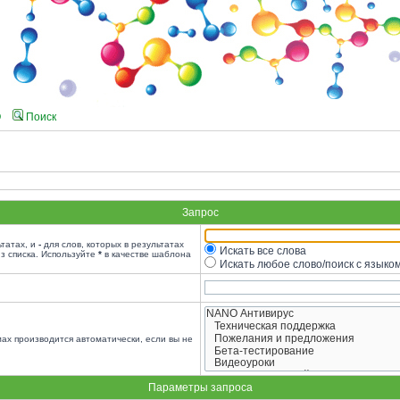
Q
Поиск
Запрос
ьтатах, и
-
для слов, которых в результатах
Искать все слова
з списка. Используйте
*
в качестве шаблона
Искать любое слово/поиск с языко
ах производится автоматически, если вы не
Параметры запроса