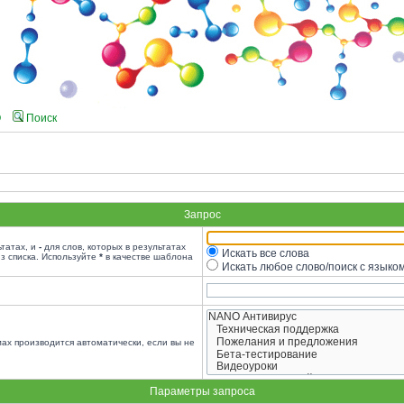
Q
Поиск
Запрос
ьтатах, и
-
для слов, которых в результатах
Искать все слова
з списка. Используйте
*
в качестве шаблона
Искать любое слово/поиск с языко
ах производится автоматически, если вы не
Параметры запроса