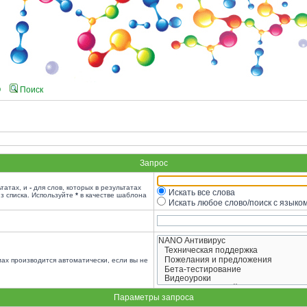
Q
Поиск
Запрос
ьтатах, и
-
для слов, которых в результатах
Искать все слова
з списка. Используйте
*
в качестве шаблона
Искать любое слово/поиск с языко
ах производится автоматически, если вы не
Параметры запроса