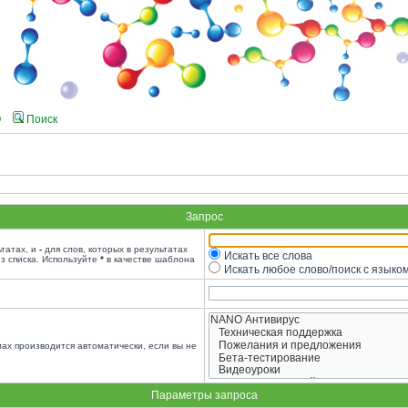
Q
Поиск
Запрос
ьтатах, и
-
для слов, которых в результатах
Искать все слова
з списка. Используйте
*
в качестве шаблона
Искать любое слово/поиск с языко
ах производится автоматически, если вы не
Параметры запроса