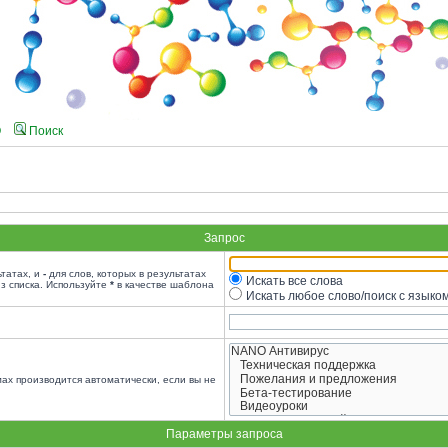
Q
Поиск
Запрос
ьтатах, и
-
для слов, которых в результатах
Искать все слова
з списка. Используйте
*
в качестве шаблона
Искать любое слово/поиск с языко
ах производится автоматически, если вы не
Параметры запроса