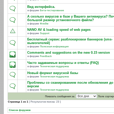
Вид интерфейса.
в форуме
Бета-тестирование
А сколько вирусов в базе у Вашего антивируса? По
большой размер установочного файла?
в форуме
Флейм
NANO AV & loading speed of web pages
в форуме
Support
Бесплатный сервис разблокировки баннеров (sms-
вымогателей)
в форуме
Полезная информация
Comments and suggestions on the new 0.15 version
в форуме
Feedback
Часто задаваемые вопросы и ответы (FAQ)
в форуме
Техническая поддержка
Новый формат вирусной базы
в форуме
Техническая поддержка
Проблемы со сканированием после обновления до 
версии
в форуме
Техническая поддержка
Показать сообщения за:
Поле сортир
Страница
1
из
1
[ Результатов поиска: 23 ]
Список форумов