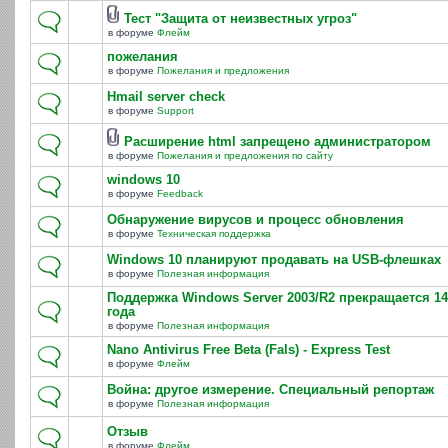
Тест "Защита от неизвестных угроз"
в форуме
Флейм
пожелания
в форуме
Пожелания и предложения
Hmail server check
в форуме
Support
Расширение html запрещено администратором
в форуме
Пожелания и предложения по сайту
windows 10
в форуме
Feedback
Обнаружение вирусов и процесс обновления
в форуме
Техническая поддержка
Windows 10 планируют продавать на USB-флешках
в форуме
Полезная информация
Поддержка Windows Server 2003/R2 прекращается 14
года
в форуме
Полезная информация
Nano Antivirus Free Beta (Fals) - Express Test
в форуме
Флейм
Война: другое измерение. Специальный репортаж
в форуме
Полезная информация
Отзыв
в форуме
Флейм