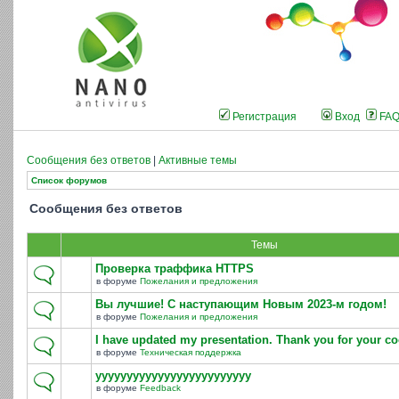
Регистрация
Вход
FA
Сообщения без ответов
|
Активные темы
Список форумов
Сообщения без ответов
Темы
Проверка траффика HTTPS
в форуме
Пожелания и предложения
Вы лучшие! С наступающим Новым 2023-м годом!
в форуме
Пожелания и предложения
I have updated my presentation. Thank you for your co
в форуме
Техническая поддержка
yyyyyyyyyyyyyyyyyyyyyyyyy
в форуме
Feedback