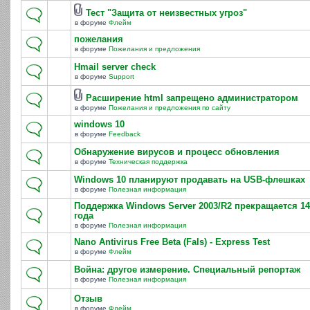
Тест "Защита от неизвестных угроз"
в форуме
Флейм
пожелания
в форуме
Пожелания и предложения
Hmail server check
в форуме
Support
Расширение html запрещено администратором
в форуме
Пожелания и предложения по сайту
windows 10
в форуме
Feedback
Обнаружение вирусов и процесс обновления
в форуме
Техническая поддержка
Windows 10 планируют продавать на USB-флешках
в форуме
Полезная информация
Поддержка Windows Server 2003/R2 прекращается 14
года
в форуме
Полезная информация
Nano Antivirus Free Beta (Fals) - Express Test
в форуме
Флейм
Война: другое измерение. Специальный репортаж
в форуме
Полезная информация
Отзыв
в форуме
Флейм