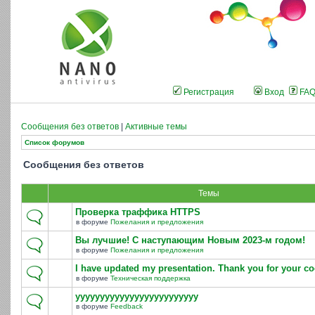
Регистрация
Вход
FA
Сообщения без ответов
|
Активные темы
Список форумов
Сообщения без ответов
Темы
Проверка траффика HTTPS
в форуме
Пожелания и предложения
Вы лучшие! С наступающим Новым 2023-м годом!
в форуме
Пожелания и предложения
I have updated my presentation. Thank you for your co
в форуме
Техническая поддержка
yyyyyyyyyyyyyyyyyyyyyyyyy
в форуме
Feedback