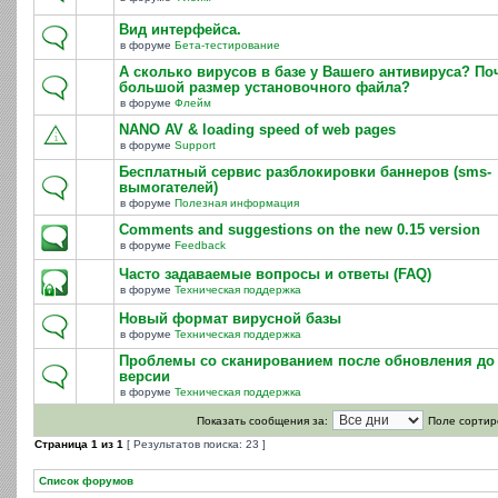
Вид интерфейса.
в форуме
Бета-тестирование
А сколько вирусов в базе у Вашего антивируса? По
большой размер установочного файла?
в форуме
Флейм
NANO AV & loading speed of web pages
в форуме
Support
Бесплатный сервис разблокировки баннеров (sms-
вымогателей)
в форуме
Полезная информация
Comments and suggestions on the new 0.15 version
в форуме
Feedback
Часто задаваемые вопросы и ответы (FAQ)
в форуме
Техническая поддержка
Новый формат вирусной базы
в форуме
Техническая поддержка
Проблемы со сканированием после обновления до 
версии
в форуме
Техническая поддержка
Показать сообщения за:
Поле сортир
Страница
1
из
1
[ Результатов поиска: 23 ]
Список форумов