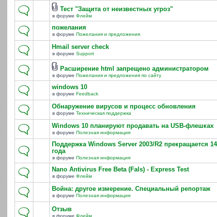
Тест "Защита от неизвестных угроз"
в форуме
Флейм
пожелания
в форуме
Пожелания и предложения
Hmail server check
в форуме
Support
Расширение html запрещено администратором
в форуме
Пожелания и предложения по сайту
windows 10
в форуме
Feedback
Обнаружение вирусов и процесс обновления
в форуме
Техническая поддержка
Windows 10 планируют продавать на USB-флешках
в форуме
Полезная информация
Поддержка Windows Server 2003/R2 прекращается 14
года
в форуме
Полезная информация
Nano Antivirus Free Beta (Fals) - Express Test
в форуме
Флейм
Война: другое измерение. Специальный репортаж
в форуме
Полезная информация
Отзыв
в форуме
Флейм