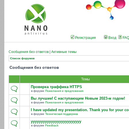
Регистрация
Вход
FA
Сообщения без ответов
|
Активные темы
Список форумов
Сообщения без ответов
Темы
Проверка траффика HTTPS
в форуме
Пожелания и предложения
Вы лучшие! С наступающим Новым 2023-м годом!
в форуме
Пожелания и предложения
I have updated my presentation. Thank you for your co
в форуме
Техническая поддержка
yyyyyyyyyyyyyyyyyyyyyyyyy
в форуме
Feedback