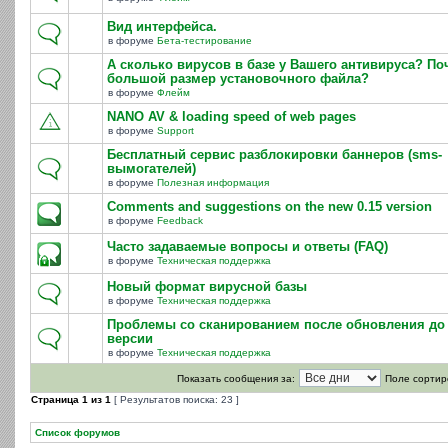
Вид интерфейса.
в форуме
Бета-тестирование
А сколько вирусов в базе у Вашего антивируса? По
большой размер установочного файла?
в форуме
Флейм
NANO AV & loading speed of web pages
в форуме
Support
Бесплатный сервис разблокировки баннеров (sms-
вымогателей)
в форуме
Полезная информация
Comments and suggestions on the new 0.15 version
в форуме
Feedback
Часто задаваемые вопросы и ответы (FAQ)
в форуме
Техническая поддержка
Новый формат вирусной базы
в форуме
Техническая поддержка
Проблемы со сканированием после обновления до 
версии
в форуме
Техническая поддержка
Показать сообщения за:
Поле сортир
Страница
1
из
1
[ Результатов поиска: 23 ]
Список форумов