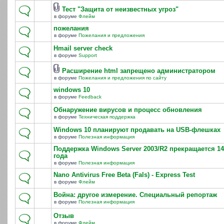
Тест "Защита от неизвестных угроз"
в форуме
Флейм
пожелания
в форуме
Пожелания и предложения
Hmail server check
в форуме
Support
Расширение html запрещено администратором
в форуме
Пожелания и предложения по сайту
windows 10
в форуме
Feedback
Обнаружение вирусов и процесс обновления
в форуме
Техническая поддержка
Windows 10 планируют продавать на USB-флешках
в форуме
Полезная информация
Поддержка Windows Server 2003/R2 прекращается 14
года
в форуме
Полезная информация
Nano Antivirus Free Beta (Fals) - Express Test
в форуме
Флейм
Война: другое измерение. Специальный репортаж
в форуме
Полезная информация
Отзыв
в форуме
Флейм