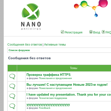
Регистрация
Вход
FA
Сообщения без ответов
|
Активные темы
Список форумов
Сообщения без ответов
Темы
Проверка траффика HTTPS
в форуме
Пожелания и предложения
Вы лучшие! С наступающим Новым 2023-м годом!
в форуме
Пожелания и предложения
I have updated my presentation. Thank you for your co
в форуме
Техническая поддержка
yyyyyyyyyyyyyyyyyyyyyyyyy
в форуме
Feedback