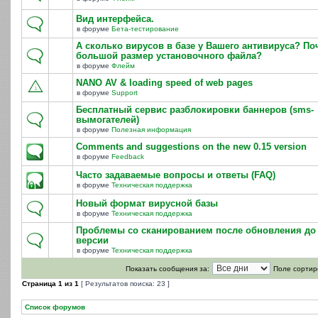
Вид интерфейса.
в форуме
Бета-тестирование
А сколько вирусов в базе у Вашего антивируса? По
большой размер установочного файла?
в форуме
Флейм
NANO AV & loading speed of web pages
в форуме
Support
Бесплатный сервис разблокировки баннеров (sms-
вымогателей)
в форуме
Полезная информация
Comments and suggestions on the new 0.15 version
в форуме
Feedback
Часто задаваемые вопросы и ответы (FAQ)
в форуме
Техническая поддержка
Новый формат вирусной базы
в форуме
Техническая поддержка
Проблемы со сканированием после обновления до 
версии
в форуме
Техническая поддержка
Показать сообщения за:
Поле сортир
Страница
1
из
1
[ Результатов поиска: 23 ]
Список форумов