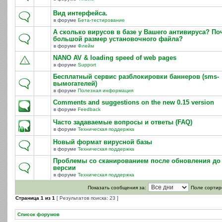
Вид интерфейса.
в форуме
Бета-тестирование
А сколько вирусов в базе у Вашего антивируса? По
большой размер установочного файла?
в форуме
Флейм
NANO AV & loading speed of web pages
в форуме
Support
Бесплатный сервис разблокировки баннеров (sms-
вымогателей)
в форуме
Полезная информация
Comments and suggestions on the new 0.15 version
в форуме
Feedback
Часто задаваемые вопросы и ответы (FAQ)
в форуме
Техническая поддержка
Новый формат вирусной базы
в форуме
Техническая поддержка
Проблемы со сканированием после обновления до 
версии
в форуме
Техническая поддержка
Показать сообщения за:
Поле сортир
Страница
1
из
1
[ Результатов поиска: 23 ]
Список форумов