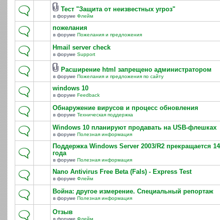
Тест "Защита от неизвестных угроз"
в форуме
Флейм
пожелания
в форуме
Пожелания и предложения
Hmail server check
в форуме
Support
Расширение html запрещено администратором
в форуме
Пожелания и предложения по сайту
windows 10
в форуме
Feedback
Обнаружение вирусов и процесс обновления
в форуме
Техническая поддержка
Windows 10 планируют продавать на USB-флешках
в форуме
Полезная информация
Поддержка Windows Server 2003/R2 прекращается 14
года
в форуме
Полезная информация
Nano Antivirus Free Beta (Fals) - Express Test
в форуме
Флейм
Война: другое измерение. Специальный репортаж
в форуме
Полезная информация
Отзыв
в форуме
Флейм