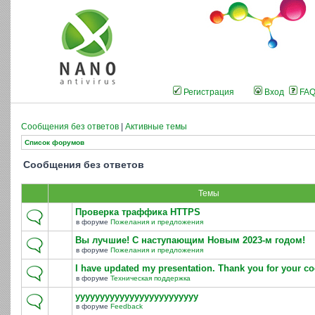
Регистрация
Вход
FA
Сообщения без ответов
|
Активные темы
Список форумов
Сообщения без ответов
Темы
Проверка траффика HTTPS
в форуме
Пожелания и предложения
Вы лучшие! С наступающим Новым 2023-м годом!
в форуме
Пожелания и предложения
I have updated my presentation. Thank you for your co
в форуме
Техническая поддержка
yyyyyyyyyyyyyyyyyyyyyyyyy
в форуме
Feedback