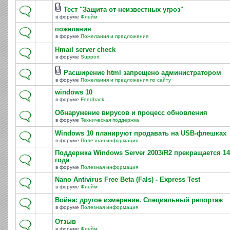
Тест "Защита от неизвестных угроз"
в форуме
Флейм
пожелания
в форуме
Пожелания и предложения
Hmail server check
в форуме
Support
Расширение html запрещено администратором
в форуме
Пожелания и предложения по сайту
windows 10
в форуме
Feedback
Обнаружение вирусов и процесс обновления
в форуме
Техническая поддержка
Windows 10 планируют продавать на USB-флешках
в форуме
Полезная информация
Поддержка Windows Server 2003/R2 прекращается 14
года
в форуме
Полезная информация
Nano Antivirus Free Beta (Fals) - Express Test
в форуме
Флейм
Война: другое измерение. Специальный репортаж
в форуме
Полезная информация
Отзыв
в форуме
Флейм