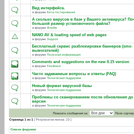
Вид интерфейса.
в форуме
Бета-тестирование
А сколько вирусов в базе у Вашего антивируса? По
большой размер установочного файла?
в форуме
Флейм
NANO AV & loading speed of web pages
в форуме
Support
Бесплатный сервис разблокировки баннеров (sms-
вымогателей)
в форуме
Полезная информация
Comments and suggestions on the new 0.15 version
в форуме
Feedback
Часто задаваемые вопросы и ответы (FAQ)
в форуме
Техническая поддержка
Новый формат вирусной базы
в форуме
Техническая поддержка
Проблемы со сканированием после обновления до 
версии
в форуме
Техническая поддержка
Показать сообщения за:
Поле сортир
Страница
1
из
1
[ Результатов поиска: 23 ]
Список форумов