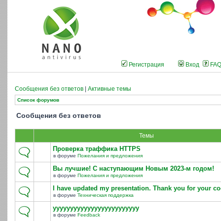
Регистрация
Вход
FA
Сообщения без ответов
|
Активные темы
Список форумов
Сообщения без ответов
Темы
Проверка траффика HTTPS
в форуме
Пожелания и предложения
Вы лучшие! С наступающим Новым 2023-м годом!
в форуме
Пожелания и предложения
I have updated my presentation. Thank you for your co
в форуме
Техническая поддержка
yyyyyyyyyyyyyyyyyyyyyyyyy
в форуме
Feedback