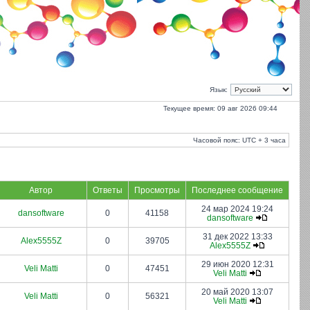
Язык:
Текущее время: 09 авг 2026 09:44
Часовой пояс: UTC + 3 часа
Автор
Ответы
Просмотры
Последнее сообщение
24 мар 2024 19:24
dansoftware
0
41158
dansoftware
31 дек 2022 13:33
Alex5555Z
0
39705
Alex5555Z
29 июн 2020 12:31
Veli Matti
0
47451
Veli Matti
20 май 2020 13:07
Veli Matti
0
56321
Veli Matti