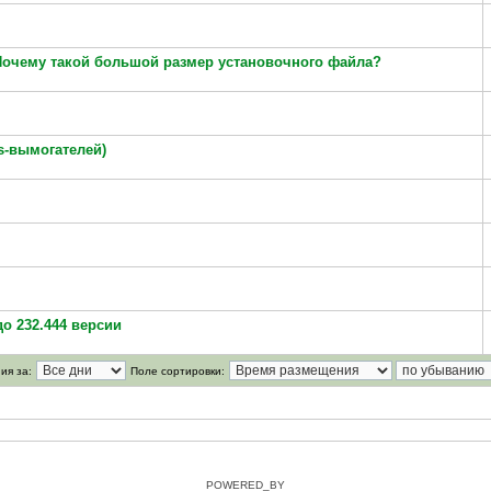
 Почему такой большой размер установочного файла?
s-вымогателей)
о 232.444 версии
ия за:
Поле сортировки:
POWERED_BY