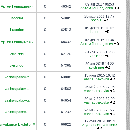
09 авг 2017 09:53
Артём Геннадьевич
0
46342
Артём Геннадьевич
29 мар 2016 13:47
nocolai
0
54885
nocolai
05 дек 2015 16:02
Lusorion
0
62513
Lusorion
03 дек 2015 11:36
Артём Геннадьевич
0
68432
Артём Геннадьевич
28 ноя 2015 15:06
Zac1999
0
62120
Zac1999
29 авг 2015 14:22
svistinger
0
57365
svistinger
13 июл 2015 19:42
vashaupakovka
0
63808
vashaupakovka
26 май 2015 22:05
vashaupakovka
0
64563
vashaupakovka
26 май 2015 22:00
vashaupakovka
0
64654
vashaupakovka
24 май 2015 21:22
vashaupakovka
0
61233
vashaupakovka
17 фев 2014 00:14
VityaLancerEvolutionX
0
66822
VityaLancerEvolutionX