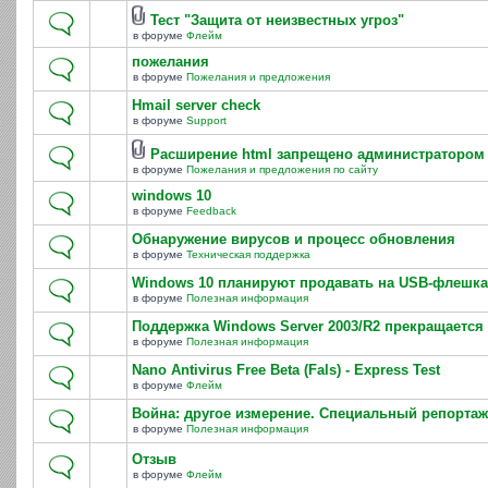
Тест "Защита от неизвестных угроз"
в форуме
Флейм
пожелания
в форуме
Пожелания и предложения
Hmail server check
в форуме
Support
Расширение html запрещено администратором
в форуме
Пожелания и предложения по сайту
windows 10
в форуме
Feedback
Обнаружение вирусов и процесс обновления
в форуме
Техническая поддержка
Windows 10 планируют продавать на USB-флешка
в форуме
Полезная информация
Поддержка Windows Server 2003/R2 прекращается 
в форуме
Полезная информация
Nano Antivirus Free Beta (Fals) - Express Test
в форуме
Флейм
Война: другое измерение. Специальный репортаж
в форуме
Полезная информация
Отзыв
в форуме
Флейм