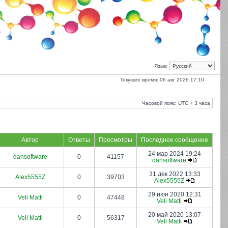
Язык:
Текущее время: 06 авг 2026 17:10
Часовой пояс: UTC + 3 часа
Автор
Ответы
Просмотры
Последнее сообщение
24 мар 2024 19:24
dansoftware
0
41157
dansoftware
31 дек 2022 13:33
Alex5555Z
0
39703
Alex5555Z
29 июн 2020 12:31
Veli Matti
0
47448
Veli Matti
20 май 2020 13:07
Veli Matti
0
56317
Veli Matti