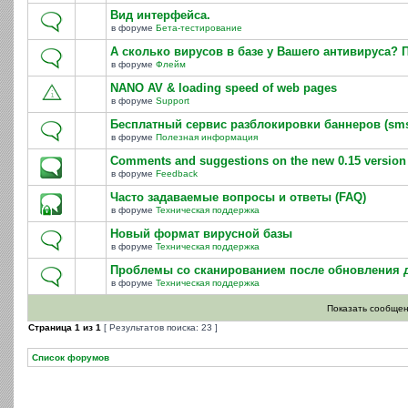
Вид интерфейса.
в форуме
Бета-тестирование
А сколько вирусов в базе у Вашего антивируса?
в форуме
Флейм
NANO AV & loading speed of web pages
в форуме
Support
Бесплатный сервис разблокировки баннеров (sm
в форуме
Полезная информация
Comments and suggestions on the new 0.15 version
в форуме
Feedback
Часто задаваемые вопросы и ответы (FAQ)
в форуме
Техническая поддержка
Новый формат вирусной базы
в форуме
Техническая поддержка
Проблемы со сканированием после обновления д
в форуме
Техническая поддержка
Показать сообщен
Страница
1
из
1
[ Результатов поиска: 23 ]
Список форумов