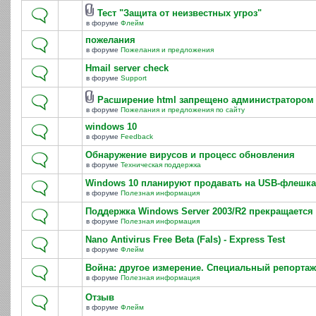
Тест "Защита от неизвестных угроз"
в форуме
Флейм
пожелания
в форуме
Пожелания и предложения
Hmail server check
в форуме
Support
Расширение html запрещено администратором
в форуме
Пожелания и предложения по сайту
windows 10
в форуме
Feedback
Обнаружение вирусов и процесс обновления
в форуме
Техническая поддержка
Windows 10 планируют продавать на USB-флешка
в форуме
Полезная информация
Поддержка Windows Server 2003/R2 прекращается 
в форуме
Полезная информация
Nano Antivirus Free Beta (Fals) - Express Test
в форуме
Флейм
Война: другое измерение. Специальный репортаж
в форуме
Полезная информация
Отзыв
в форуме
Флейм