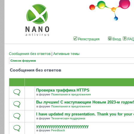
Регистрация
Вход
FA
Сообщения без ответов
|
Активные темы
Список форумов
Сообщения без ответов
Проверка траффика HTTPS
в форуме
Пожелания и предложения
Вы лучшие! С наступающим Новым 2023-м годом!
в форуме
Пожелания и предложения
I have updated my presentation. Thank you for your 
в форуме
Техническая поддержка
yyyyyyyyyyyyyyyyyyyyyyyyy
в форуме
Feedback