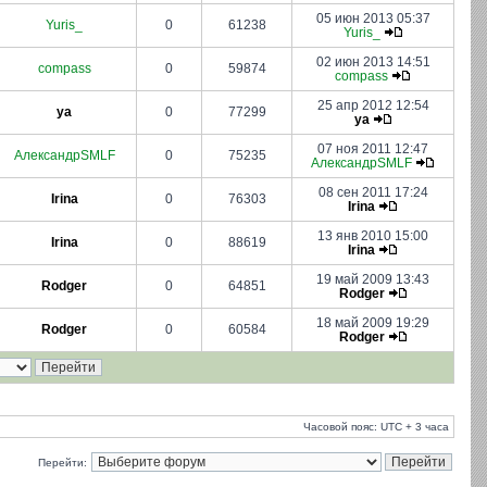
05 июн 2013 05:37
Yuris_
0
61238
Yuris_
02 июн 2013 14:51
compass
0
59874
compass
25 апр 2012 12:54
ya
0
77299
ya
07 ноя 2011 12:47
АлександрSMLF
0
75235
АлександрSMLF
08 сен 2011 17:24
Irina
0
76303
Irina
13 янв 2010 15:00
Irina
0
88619
Irina
19 май 2009 13:43
Rodger
0
64851
Rodger
18 май 2009 19:29
Rodger
0
60584
Rodger
Часовой пояс: UTC + 3 часа
Перейти: