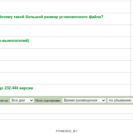
 Почему такой большой размер установочного файла?
s-вымогателей)
о 232.444 версии
ия за:
Поле сортировки:
POWERED_BY