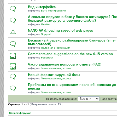
Вид интерфейса.
в форуме
Бета-тестирование
А сколько вирусов в базе у Вашего антивируса? По
большой размер установочного файла?
в форуме
Флейм
NANO AV & loading speed of web pages
в форуме
Support
Бесплатный сервис разблокировки баннеров (sms-
вымогателей)
в форуме
Полезная информация
Comments and suggestions on the new 0.15 version
в форуме
Feedback
Часто задаваемые вопросы и ответы (FAQ)
в форуме
Техническая поддержка
Новый формат вирусной базы
в форуме
Техническая поддержка
Проблемы со сканированием после обновления до 
версии
в форуме
Техническая поддержка
Показать сообщения за:
Поле сортир
Страница
1
из
1
[ Результатов поиска: 23 ]
Список форумов