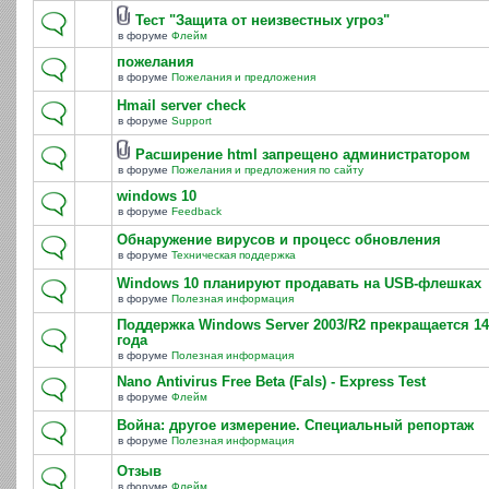
Тест "Защита от неизвестных угроз"
в форуме
Флейм
пожелания
в форуме
Пожелания и предложения
Hmail server check
в форуме
Support
Расширение html запрещено администратором
в форуме
Пожелания и предложения по сайту
windows 10
в форуме
Feedback
Обнаружение вирусов и процесс обновления
в форуме
Техническая поддержка
Windows 10 планируют продавать на USB-флешках
в форуме
Полезная информация
Поддержка Windows Server 2003/R2 прекращается 14
года
в форуме
Полезная информация
Nano Antivirus Free Beta (Fals) - Express Test
в форуме
Флейм
Война: другое измерение. Специальный репортаж
в форуме
Полезная информация
Отзыв
в форуме
Флейм