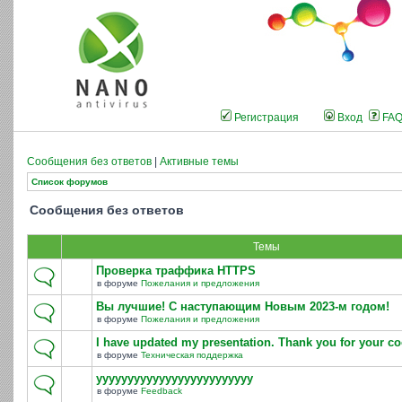
Регистрация
Вход
FA
Сообщения без ответов
|
Активные темы
Список форумов
Сообщения без ответов
Темы
Проверка траффика HTTPS
в форуме
Пожелания и предложения
Вы лучшие! С наступающим Новым 2023-м годом!
в форуме
Пожелания и предложения
I have updated my presentation. Thank you for your co
в форуме
Техническая поддержка
yyyyyyyyyyyyyyyyyyyyyyyyy
в форуме
Feedback