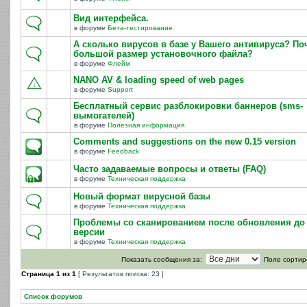
Вид интерфейса.
в форуме
Бета-тестирование
А сколько вирусов в базе у Вашего антивируса? По
большой размер установочного файла?
в форуме
Флейм
NANO AV & loading speed of web pages
в форуме
Support
Бесплатный сервис разблокировки баннеров (sms-
вымогателей)
в форуме
Полезная информация
Comments and suggestions on the new 0.15 version
в форуме
Feedback
Часто задаваемые вопросы и ответы (FAQ)
в форуме
Техническая поддержка
Новый формат вирусной базы
в форуме
Техническая поддержка
Проблемы со сканированием после обновления до 
версии
в форуме
Техническая поддержка
Показать сообщения за:
Поле сортир
Страница
1
из
1
[ Результатов поиска: 23 ]
Список форумов