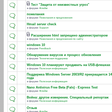
Тест "Защита от неизвестных угроз"
в форуме
Флейм
пожелания
в форуме
Пожелания и предложения
Hmail server check
в форуме
Support
Расширение html запрещено администратором
в форуме
Пожелания и предложения по сайту
windows 10
в форуме
Feedback
Обнаружение вирусов и процесс обновления
в форуме
Техническая поддержка
Windows 10 планируют продавать на USB-флешках
в форуме
Полезная информация
Поддержка Windows Server 2003/R2 прекращается 14
года
в форуме
Полезная информация
Nano Antivirus Free Beta (Fals) - Express Test
в форуме
Флейм
Война: другое измерение. Специальный репортаж
в форуме
Полезная информация
Отзыв
в форуме
Флейм