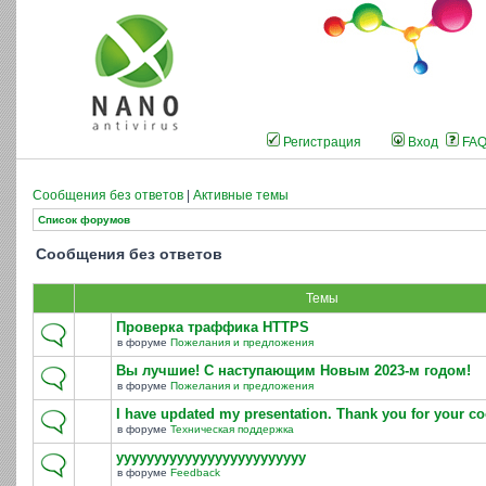
Регистрация
Вход
FA
Сообщения без ответов
|
Активные темы
Список форумов
Сообщения без ответов
Темы
Проверка траффика HTTPS
в форуме
Пожелания и предложения
Вы лучшие! С наступающим Новым 2023-м годом!
в форуме
Пожелания и предложения
I have updated my presentation. Thank you for your co
в форуме
Техническая поддержка
yyyyyyyyyyyyyyyyyyyyyyyyy
в форуме
Feedback