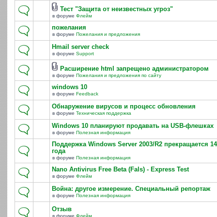
Тест "Защита от неизвестных угроз"
в форуме
Флейм
пожелания
в форуме
Пожелания и предложения
Hmail server check
в форуме
Support
Расширение html запрещено администратором
в форуме
Пожелания и предложения по сайту
windows 10
в форуме
Feedback
Обнаружение вирусов и процесс обновления
в форуме
Техническая поддержка
Windows 10 планируют продавать на USB-флешках
в форуме
Полезная информация
Поддержка Windows Server 2003/R2 прекращается 14
года
в форуме
Полезная информация
Nano Antivirus Free Beta (Fals) - Express Test
в форуме
Флейм
Война: другое измерение. Специальный репортаж
в форуме
Полезная информация
Отзыв
в форуме
Флейм