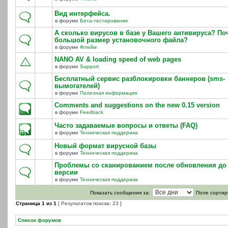
Вид интерфейса.
в форуме
Бета-тестирование
А сколько вирусов в базе у Вашего антивируса? По
большой размер установочного файла?
в форуме
Флейм
NANO AV & loading speed of web pages
в форуме
Support
Бесплатный сервис разблокировки баннеров (sms-
вымогателей)
в форуме
Полезная информация
Comments and suggestions on the new 0.15 version
в форуме
Feedback
Часто задаваемые вопросы и ответы (FAQ)
в форуме
Техническая поддержка
Новый формат вирусной базы
в форуме
Техническая поддержка
Проблемы со сканированием после обновления до 
версии
в форуме
Техническая поддержка
Показать сообщения за:
Поле сортир
Страница
1
из
1
[ Результатов поиска: 23 ]
Список форумов