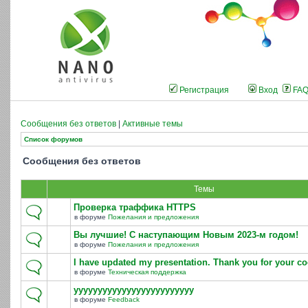
Регистрация
Вход
FA
Сообщения без ответов
|
Активные темы
Список форумов
Сообщения без ответов
Темы
Проверка траффика HTTPS
в форуме
Пожелания и предложения
Вы лучшие! С наступающим Новым 2023-м годом!
в форуме
Пожелания и предложения
I have updated my presentation. Thank you for your co
в форуме
Техническая поддержка
yyyyyyyyyyyyyyyyyyyyyyyyy
в форуме
Feedback