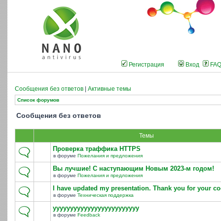
Регистрация
Вход
FA
Сообщения без ответов
|
Активные темы
Список форумов
Сообщения без ответов
Темы
Проверка траффика HTTPS
в форуме
Пожелания и предложения
Вы лучшие! С наступающим Новым 2023-м годом!
в форуме
Пожелания и предложения
I have updated my presentation. Thank you for your co
в форуме
Техническая поддержка
yyyyyyyyyyyyyyyyyyyyyyyyy
в форуме
Feedback