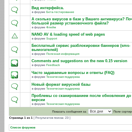
Вид интерфейса.
в форуме
Бета-тестирование
А сколько вирусов в базе у Вашего антивируса? По
большой размер установочного файла?
в форуме
Флейм
NANO AV & loading speed of web pages
в форуме
Support
Бесплатный сервис разблокировки баннеров (sms-
вымогателей)
в форуме
Полезная информация
Comments and suggestions on the new 0.15 version
в форуме
Feedback
Часто задаваемые вопросы и ответы (FAQ)
в форуме
Техническая поддержка
Новый формат вирусной базы
в форуме
Техническая поддержка
Проблемы со сканированием после обновления до 
версии
в форуме
Техническая поддержка
Показать сообщения за:
Поле сортир
Страница
1
из
1
[ Результатов поиска: 23 ]
Список форумов