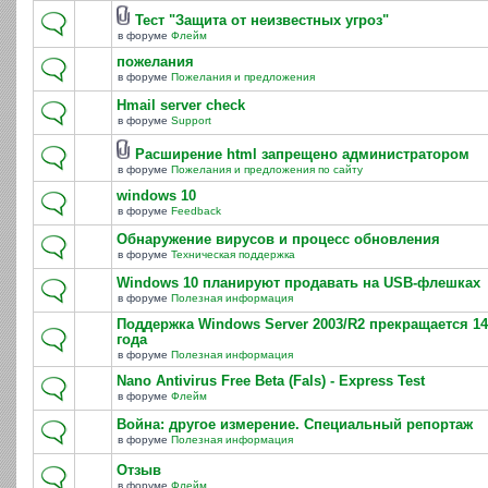
Тест "Защита от неизвестных угроз"
в форуме
Флейм
пожелания
в форуме
Пожелания и предложения
Hmail server check
в форуме
Support
Расширение html запрещено администратором
в форуме
Пожелания и предложения по сайту
windows 10
в форуме
Feedback
Обнаружение вирусов и процесс обновления
в форуме
Техническая поддержка
Windows 10 планируют продавать на USB-флешках
в форуме
Полезная информация
Поддержка Windows Server 2003/R2 прекращается 14
года
в форуме
Полезная информация
Nano Antivirus Free Beta (Fals) - Express Test
в форуме
Флейм
Война: другое измерение. Специальный репортаж
в форуме
Полезная информация
Отзыв
в форуме
Флейм