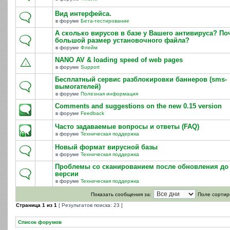
Вид интерфейса.
в форуме
Бета-тестирование
А сколько вирусов в базе у Вашего антивируса? По
большой размер установочного файла?
в форуме
Флейм
NANO AV & loading speed of web pages
в форуме
Support
Бесплатный сервис разблокировки баннеров (sms-
вымогателей)
в форуме
Полезная информация
Comments and suggestions on the new 0.15 version
в форуме
Feedback
Часто задаваемые вопросы и ответы (FAQ)
в форуме
Техническая поддержка
Новый формат вирусной базы
в форуме
Техническая поддержка
Проблемы со сканированием после обновления до 
версии
в форуме
Техническая поддержка
Показать сообщения за:
Поле сортир
Страница
1
из
1
[ Результатов поиска: 23 ]
Список форумов