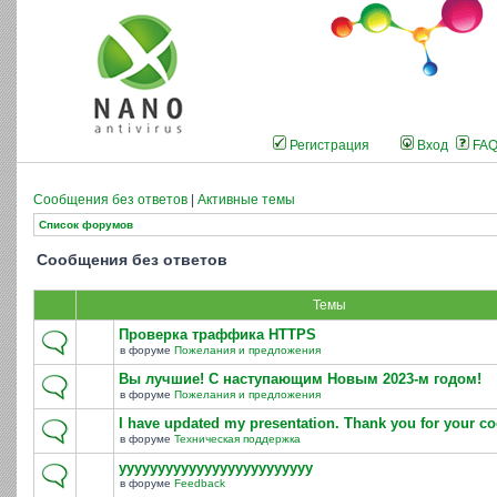
Регистрация
Вход
FA
Сообщения без ответов
|
Активные темы
Список форумов
Сообщения без ответов
Темы
Проверка траффика HTTPS
в форуме
Пожелания и предложения
Вы лучшие! С наступающим Новым 2023-м годом!
в форуме
Пожелания и предложения
I have updated my presentation. Thank you for your co
в форуме
Техническая поддержка
yyyyyyyyyyyyyyyyyyyyyyyyy
в форуме
Feedback