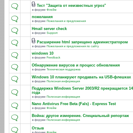
Тест "Защита от неизвестных угроз"
в форуме
Флейм
пожелания
в форуме
Пожелания и предложения
Hmail server check
в форуме
Support
Расширение html запрещено администратором
в форуме
Пожелания и предложения по сайту
windows 10
в форуме
Feedback
Обнаружение вирусов и процесс обновления
в форуме
Техническая поддержка
Windows 10 планируют продавать на USB-флешках
в форуме
Полезная информация
Поддержка Windows Server 2003/R2 прекращается 14
года
в форуме
Полезная информация
Nano Antivirus Free Beta (Fals) - Express Test
в форуме
Флейм
Война: другое измерение. Специальный репортаж
в форуме
Полезная информация
Отзыв
в форуме
Флейм