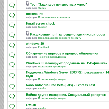
Тест "Защита от неизвестных угроз"
в форуме
Флейм
пожелания
в форуме
Пожелания и предложения
Hmail server check
в форуме
Support
Расширение html запрещено администратором
в форуме
Пожелания и предложения по сайту
windows 10
в форуме
Feedback
Обнаружение вирусов и процесс обновления
в форуме
Техническая поддержка
Windows 10 планируют продавать на USB-флешках
в форуме
Полезная информация
Поддержка Windows Server 2003/R2 прекращается 14
года
в форуме
Полезная информация
Nano Antivirus Free Beta (Fals) - Express Test
в форуме
Флейм
Война: другое измерение. Специальный репортаж
в форуме
Полезная информация
Отзыв
в форуме
Флейм