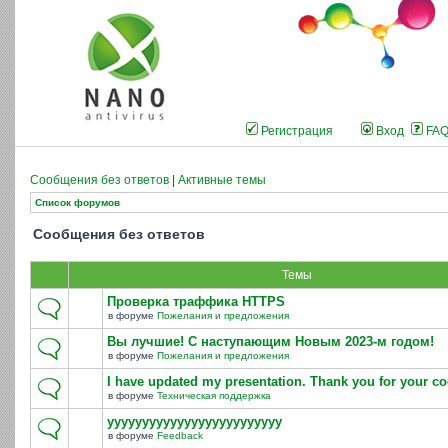
Регистрация
Вход
FA
Сообщения без ответов
|
Активные темы
Список форумов
Сообщения без ответов
Темы
Проверка траффика HTTPS
в форуме
Пожелания и предложения
Вы лучшие! С наступающим Новым 2023-м годом!
в форуме
Пожелания и предложения
I have updated my presentation. Thank you for your co
в форуме
Техническая поддержка
yyyyyyyyyyyyyyyyyyyyyyyyy
в форуме
Feedback