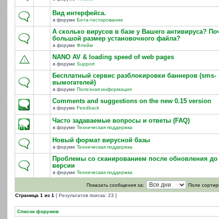
Вид интерфейса.
в форуме
Бета-тестирование
А сколько вирусов в базе у Вашего антивируса? По
большой размер установочного файла?
в форуме
Флейм
NANO AV & loading speed of web pages
в форуме
Support
Бесплатный сервис разблокировки баннеров (sms-
вымогателей)
в форуме
Полезная информация
Comments and suggestions on the new 0.15 version
в форуме
Feedback
Часто задаваемые вопросы и ответы (FAQ)
в форуме
Техническая поддержка
Новый формат вирусной базы
в форуме
Техническая поддержка
Проблемы со сканированием после обновления до 
версии
в форуме
Техническая поддержка
Показать сообщения за:
Поле сортир
Страница
1
из
1
[ Результатов поиска: 23 ]
Список форумов