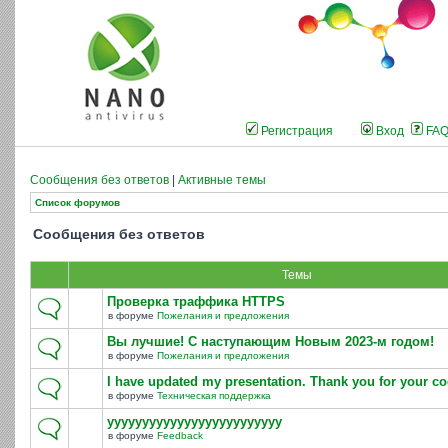
Регистрация
Вход
FA
Сообщения без ответов
|
Активные темы
Список форумов
Сообщения без ответов
Темы
Проверка траффика HTTPS
в форуме
Пожелания и предложения
Вы лучшие! С наступающим Новым 2023-м годом!
в форуме
Пожелания и предложения
I have updated my presentation. Thank you for your co
в форуме
Техническая поддержка
yyyyyyyyyyyyyyyyyyyyyyyyy
в форуме
Feedback