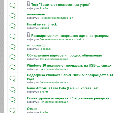
Тест "Защита от неизвестных угроз"
в форуме
Флейм
пожелания
в форуме
Пожелания и предложения
Hmail server check
в форуме
Support
Расширение html запрещено администратором
в форуме
Пожелания и предложения по сайту
windows 10
в форуме
Feedback
Обнаружение вирусов и процесс обновления
в форуме
Техническая поддержка
Windows 10 планируют продавать на USB-флешках
в форуме
Полезная информация
Поддержка Windows Server 2003/R2 прекращается 14
года
в форуме
Полезная информация
Nano Antivirus Free Beta (Fals) - Express Test
в форуме
Флейм
Война: другое измерение. Специальный репортаж
в форуме
Полезная информация
Отзыв
в форуме
Флейм