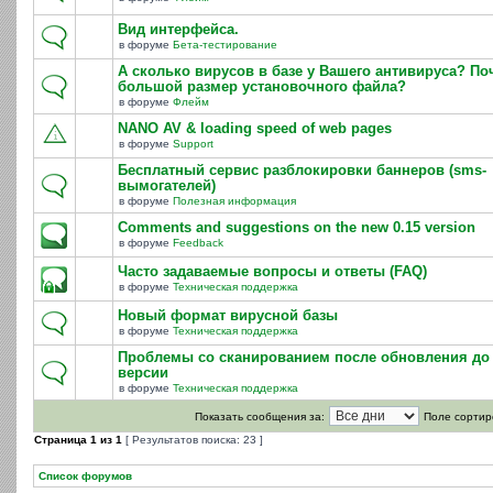
Вид интерфейса.
в форуме
Бета-тестирование
А сколько вирусов в базе у Вашего антивируса? По
большой размер установочного файла?
в форуме
Флейм
NANO AV & loading speed of web pages
в форуме
Support
Бесплатный сервис разблокировки баннеров (sms-
вымогателей)
в форуме
Полезная информация
Comments and suggestions on the new 0.15 version
в форуме
Feedback
Часто задаваемые вопросы и ответы (FAQ)
в форуме
Техническая поддержка
Новый формат вирусной базы
в форуме
Техническая поддержка
Проблемы со сканированием после обновления до 
версии
в форуме
Техническая поддержка
Показать сообщения за:
Поле сортир
Страница
1
из
1
[ Результатов поиска: 23 ]
Список форумов