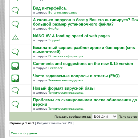
Вид интерфейса.
в форуме
Бета-тестирование
А сколько вирусов в базе у Вашего антивируса? По
большой размер установочного файла?
в форуме
Флейм
NANO AV & loading speed of web pages
в форуме
Support
Бесплатный сервис разблокировки баннеров (sms-
вымогателей)
в форуме
Полезная информация
Comments and suggestions on the new 0.15 version
в форуме
Feedback
Часто задаваемые вопросы и ответы (FAQ)
в форуме
Техническая поддержка
Новый формат вирусной базы
в форуме
Техническая поддержка
Проблемы со сканированием после обновления до 
версии
в форуме
Техническая поддержка
Показать сообщения за:
Поле сортир
Страница
1
из
1
[ Результатов поиска: 23 ]
Список форумов