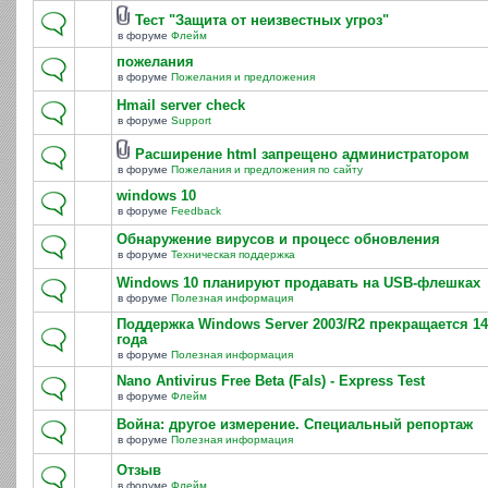
Тест "Защита от неизвестных угроз"
в форуме
Флейм
пожелания
в форуме
Пожелания и предложения
Hmail server check
в форуме
Support
Расширение html запрещено администратором
в форуме
Пожелания и предложения по сайту
windows 10
в форуме
Feedback
Обнаружение вирусов и процесс обновления
в форуме
Техническая поддержка
Windows 10 планируют продавать на USB-флешках
в форуме
Полезная информация
Поддержка Windows Server 2003/R2 прекращается 14
года
в форуме
Полезная информация
Nano Antivirus Free Beta (Fals) - Express Test
в форуме
Флейм
Война: другое измерение. Специальный репортаж
в форуме
Полезная информация
Отзыв
в форуме
Флейм