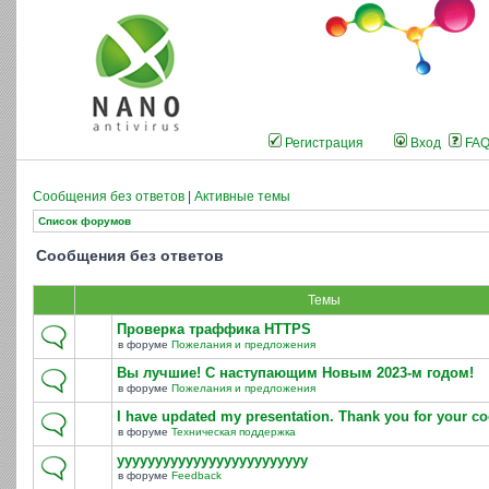
Регистрация
Вход
FA
Сообщения без ответов
|
Активные темы
Список форумов
Сообщения без ответов
Темы
Проверка траффика HTTPS
в форуме
Пожелания и предложения
Вы лучшие! С наступающим Новым 2023-м годом!
в форуме
Пожелания и предложения
I have updated my presentation. Thank you for your co
в форуме
Техническая поддержка
yyyyyyyyyyyyyyyyyyyyyyyyy
в форуме
Feedback