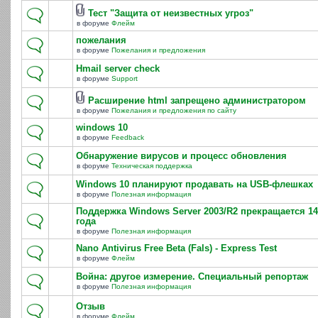
Тест "Защита от неизвестных угроз"
в форуме
Флейм
пожелания
в форуме
Пожелания и предложения
Hmail server check
в форуме
Support
Расширение html запрещено администратором
в форуме
Пожелания и предложения по сайту
windows 10
в форуме
Feedback
Обнаружение вирусов и процесс обновления
в форуме
Техническая поддержка
Windows 10 планируют продавать на USB-флешках
в форуме
Полезная информация
Поддержка Windows Server 2003/R2 прекращается 14
года
в форуме
Полезная информация
Nano Antivirus Free Beta (Fals) - Express Test
в форуме
Флейм
Война: другое измерение. Специальный репортаж
в форуме
Полезная информация
Отзыв
в форуме
Флейм