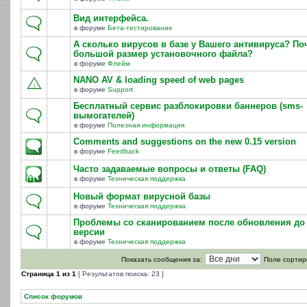
Вид интерфейса.
в форуме
Бета-тестирование
А сколько вирусов в базе у Вашего антивируса? По
большой размер установочного файла?
в форуме
Флейм
NANO AV & loading speed of web pages
в форуме
Support
Бесплатный сервис разблокировки баннеров (sms-
вымогателей)
в форуме
Полезная информация
Comments and suggestions on the new 0.15 version
в форуме
Feedback
Часто задаваемые вопросы и ответы (FAQ)
в форуме
Техническая поддержка
Новый формат вирусной базы
в форуме
Техническая поддержка
Проблемы со сканированием после обновления до 
версии
в форуме
Техническая поддержка
Показать сообщения за:
Поле сортир
Страница
1
из
1
[ Результатов поиска: 23 ]
Список форумов