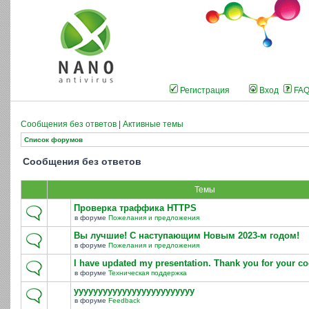
Регистрация
Вход
FA
Сообщения без ответов
|
Активные темы
Список форумов
Сообщения без ответов
Темы
Проверка траффика HTTPS
в форуме
Пожелания и предложения
Вы лучшие! С наступающим Новым 2023-м годом!
в форуме
Пожелания и предложения
I have updated my presentation. Thank you for your co
в форуме
Техническая поддержка
yyyyyyyyyyyyyyyyyyyyyyyyy
в форуме
Feedback