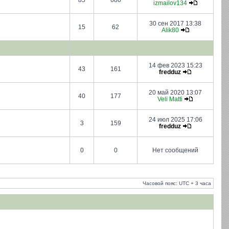
85
680
izmailov134
30 сен 2017 13:38
15
62
Alik80
14 фев 2023 15:23
43
161
fredduz
20 май 2020 13:07
40
177
Veli Matti
24 июл 2025 17:06
3
159
fredduz
0
0
Нет сообщений
Часовой пояс: UTC + 3 часа