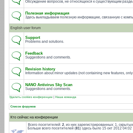
Обсуждение вопросов, не относящихся к существующим разде
Полезная информация
Здесь выкладываем полезную информацию, связанную с комп
English user forum
Support
Problems and solutions.
Feedback
Suggestions and comments.
Revision history
Information about minor updates (not containing new features, only 
NANO Antivirus Sky Scan
Suggestions and comments.
Удалить cookies конференции
|
Наша команда
Список форумов
Кто сейчас на конференции
Всего посетителей:
2
, из них зарегистрированных: 1, скрытых
Больше всего посетителей (
81
) здесь было 15 окт 2012 04:02