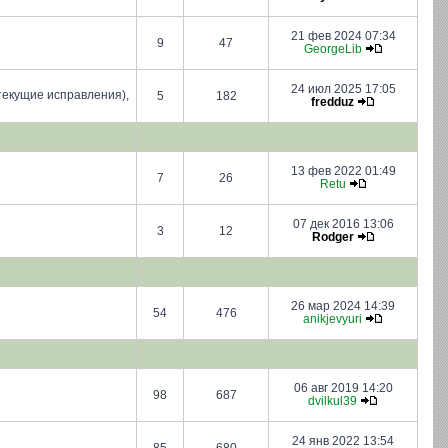
21 фев 2024 07:34
9
47
GeorgeLib
24 июл 2025 17:05
текущие исправления),
5
182
fredduz
13 фев 2022 01:49
7
26
Retu
07 дек 2016 13:06
3
12
Rodger
26 мар 2024 14:39
54
476
anikjevyuri
06 авг 2019 14:20
98
687
dvilkul39
24 янв 2022 13:54