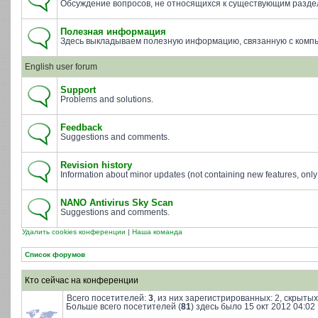
Обсуждение вопросов, не относящихся к существующим разде
Полезная информация
Здесь выкладываем полезную информацию, связанную с комп
English user forum
Support
Problems and solutions.
Feedback
Suggestions and comments.
Revision history
Information about minor updates (not containing new features, only 
NANO Antivirus Sky Scan
Suggestions and comments.
Удалить cookies конференции
|
Наша команда
Список форумов
Кто сейчас на конференции
Всего посетителей:
3
, из них зарегистрированных: 2, скрытых
Больше всего посетителей (
81
) здесь было 15 окт 2012 04:02