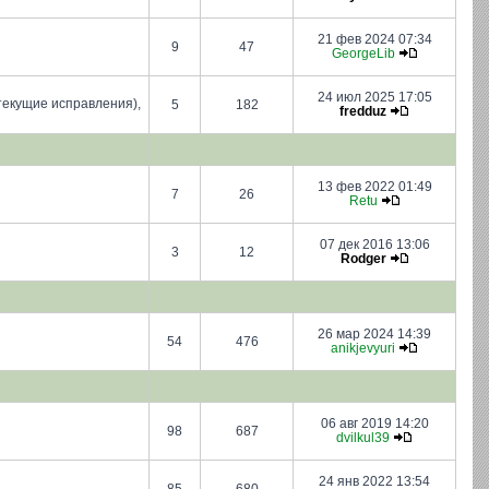
21 фев 2024 07:34
9
47
GeorgeLib
24 июл 2025 17:05
текущие исправления),
5
182
fredduz
13 фев 2022 01:49
7
26
Retu
07 дек 2016 13:06
3
12
Rodger
26 мар 2024 14:39
54
476
anikjevyuri
06 авг 2019 14:20
98
687
dvilkul39
24 янв 2022 13:54