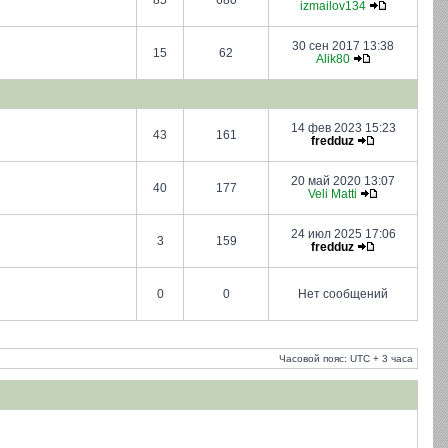
85
680
izmailov134
30 сен 2017 13:38
15
62
Alik80
14 фев 2023 15:23
43
161
fredduz
20 май 2020 13:07
40
177
Veli Matti
24 июл 2025 17:06
3
159
fredduz
0
0
Нет сообщений
Часовой пояс: UTC + 3 часа