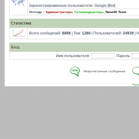
Зарегистрированные пользователи: Google [Bot]
Легенда ::
Администраторы
,
Супермодераторы
,
NanoAV Team
Статистика
Всего сообщений:
8888
| Тем:
1280
| Пользователей:
24939
| 
Вход
Имя пользователя:
Пароль:
Непрочитанные сообщения
Рус