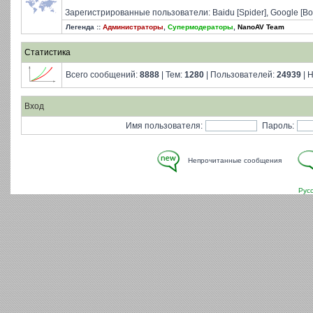
Зарегистрированные пользователи: Baidu [Spider], Google [Bo
Легенда ::
Администраторы
,
Супермодераторы
,
NanoAV Team
Статистика
Всего сообщений:
8888
| Тем:
1280
| Пользователей:
24939
| 
Вход
Имя пользователя:
Пароль:
Непрочитанные сообщения
Рус