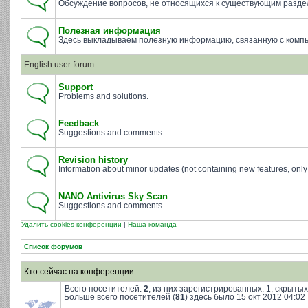
Обсуждение вопросов, не относящихся к существующим разде
Полезная информация
Здесь выкладываем полезную информацию, связанную с комп
English user forum
Support
Problems and solutions.
Feedback
Suggestions and comments.
Revision history
Information about minor updates (not containing new features, only 
NANO Antivirus Sky Scan
Suggestions and comments.
Удалить cookies конференции
|
Наша команда
Список форумов
Кто сейчас на конференции
Всего посетителей:
2
, из них зарегистрированных: 1, скрытых
Больше всего посетителей (
81
) здесь было 15 окт 2012 04:02