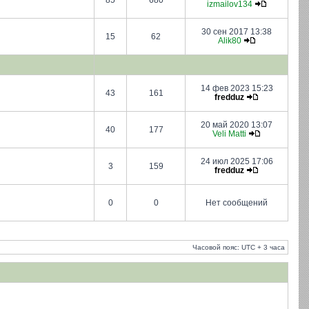
85
680
izmailov134
30 сен 2017 13:38
15
62
Alik80
14 фев 2023 15:23
43
161
fredduz
20 май 2020 13:07
40
177
Veli Matti
24 июл 2025 17:06
3
159
fredduz
0
0
Нет сообщений
Часовой пояс: UTC + 3 часа