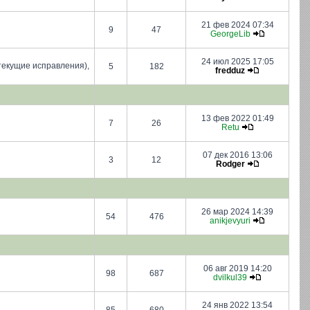
21 фев 2024 07:34
9
47
GeorgeLib
24 июл 2025 17:05
текущие исправления),
5
182
fredduz
13 фев 2022 01:49
7
26
Retu
07 дек 2016 13:06
3
12
Rodger
26 мар 2024 14:39
54
476
anikjevyuri
06 авг 2019 14:20
98
687
dvilkul39
24 янв 2022 13:54