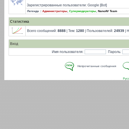
Зарегистрированные пользователи: Google [Bot]
Легенда ::
Администраторы
,
Супермодераторы
,
NanoAV Team
Статистика
Всего сообщений:
8888
| Тем:
1280
| Пользователей:
24939
| 
Вход
Имя пользователя:
Пароль:
Непрочитанные сообщения
Рус