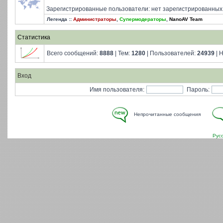
Зарегистрированные пользователи: нет зарегистрированных
Легенда ::
Администраторы
,
Супермодераторы
,
NanoAV Team
Статистика
Всего сообщений:
8888
| Тем:
1280
| Пользователей:
24939
| 
Вход
Имя пользователя:
Пароль:
Непрочитанные сообщения
Рус