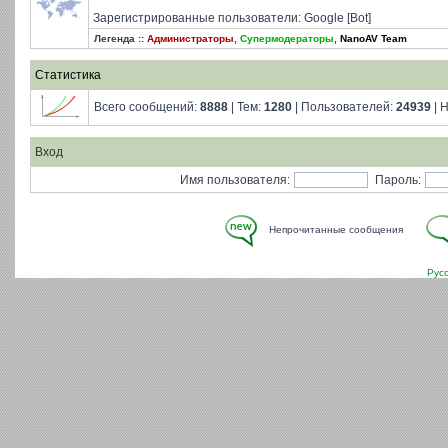
Зарегистрированные пользователи: Google [Bot]
Легенда ::
Администраторы
,
Супермодераторы
,
NanoAV Team
Статистика
Всего сообщений:
8888
| Тем:
1280
| Пользователей:
24939
| 
Вход
Имя пользователя:
Пароль:
Непрочитанные сообщения
Рус