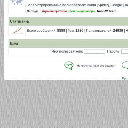
Зарегистрированные пользователи: Baidu [Spider], Google [Bo
Легенда ::
Администраторы
,
Супермодераторы
,
NanoAV Team
Статистика
Всего сообщений:
8888
| Тем:
1280
| Пользователей:
24939
| 
Вход
Имя пользователя:
Пароль:
Непрочитанные сообщения
Рус