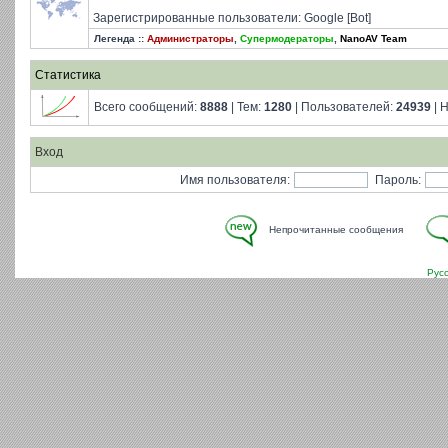
Зарегистрированные пользователи: Google [Bot]
Легенда ::
Администраторы
,
Супермодераторы
,
NanoAV Team
Статистика
Всего сообщений:
8888
| Тем:
1280
| Пользователей:
24939
| 
Вход
Имя пользователя:
Пароль:
Непрочитанные сообщения
Рус