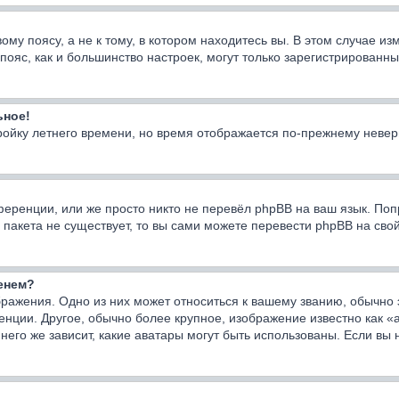
у поясу, а не к тому, в котором находитесь вы. В этом случае изм
ой пояс, как и большинство настроек, могут только зарегистрирован
ьное!
тройку летнего времени, но время отображается по-прежнему невер
еренции, или же просто никто не перевёл phpBB на ваш язык. Поп
го пакета не существует, то вы сами можете перевести phpBB на с
менем?
ражения. Одно из них может относиться к вашему званию, обычно э
енции. Другое, обычно более крупное, изображение известно как «
него же зависит, какие аватары могут быть использованы. Если вы 