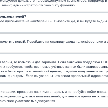
мендуется делать это на общедоступном компьютере, например в би
, значит, администратор отключил эту функцию.
 пользователей?
оё пребывание на конференции
. Выберите
Да
, и вы будете видн
о получить новый. Перейдите на страницу входа на конференцию и
и верны, то возможны два варианта. Если включена поддержка COPP
ях требуется, чтобы все новые учётные записи были активированы
 вам было прислано email-сообщение, следуйте полученным инстру
спам-фильтром. Если вы уверены, что ввели правильный адрес emai
истрации, проверьте свои имя и пароль и попробуйте войти снова
периодически удаляют пользователей, длительное время не оста
активнее участвовать в дискуссиях.