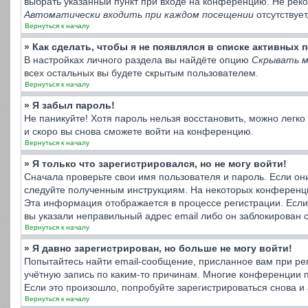
выбрать указанный пункт при входе на конференцию. Не реко
Автоматически входить при каждом посещении
отсутствует
Вернуться к началу
» Как сделать, чтобы я не появлялся в списке активных
В настройках личного раздела вы найдёте опцию
Скрывать м
всех остальных вы будете скрытым пользователем.
Вернуться к началу
» Я забыл пароль!
Не паникуйте! Хотя пароль нельзя восстановить, можно легк
и скоро вы снова сможете войти на конференцию.
Вернуться к началу
» Я только что зарегистрировался, но не могу войти!
Сначала проверьте свои имя пользователя и пароль. Если он
следуйте полученным инструкциям. На некоторых конференци
Эта информация отображается в процессе регистрации. Если
вы указали неправильный адрес email либо он заблокирован 
Вернуться к началу
» Я давно зарегистрирован, но больше не могу войти!
Попытайтесь найти email-сообщение, присланное вам при рег
учётную запись по каким-то причинам. Многие конференции 
Если это произошло, попробуйте зарегистрироваться снова и 
Вернуться к началу