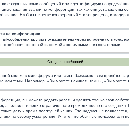
тво созданных вами сообщений или идентифицируют определённы
наименования званий на конференции, так как они установлены е
оё звание. На большинстве конференций это запрещено, и модерат
йти на конференцию!
email-сообщения другим пользователям через встроенную в конфер
лоупотребления почтовой системой анонимными пользователями.
Создание сообщений
ющей кнопке в окне форума или темы. Возможно, вам придётся зар
а или темы. Например: «Вы можете начинать темы», «Вы можете гол
ференции, вы можете редактировать и удалять только свои собст
да только в течение ограниченного времени после его создания. Е
а также дату и время последней из них. Эта надпись не появляетс
ниях по своему усмотрению. Учтите, что обычные пользователи не 