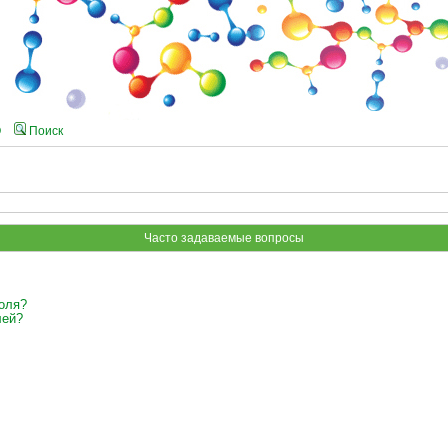
Q
Поиск
Часто задаваемые вопросы
оля?
лей?