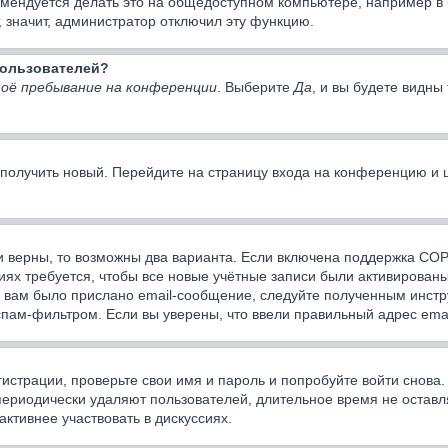
мендуется делать это на общедоступном компьютере, например в би
, значит, администратор отключил эту функцию.
 пользователей?
оё пребывание на конференции
. Выберите
Да
, и вы будете видн
о получить новый. Перейдите на страницу входа на конференцию и
и верны, то возможны два варианта. Если включена поддержка COPP
ях требуется, чтобы все новые учётные записи были активированы
 вам было прислано email-сообщение, следуйте полученным инстру
спам-фильтром. Если вы уверены, что ввели правильный адрес emai
истрации, проверьте свои имя и пароль и попробуйте войти снова
периодически удаляют пользователей, длительное время не оста
активнее участвовать в дискуссиях.