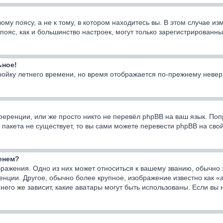
у поясу, а не к тому, в котором находитесь вы. В этом случае изм
ой пояс, как и большинство настроек, могут только зарегистрирован
ьное!
тройку летнего времени, но время отображается по-прежнему невер
еренции, или же просто никто не перевёл phpBB на ваш язык. Поп
го пакета не существует, то вы сами можете перевести phpBB на с
менем?
ражения. Одно из них может относиться к вашему званию, обычно э
енции. Другое, обычно более крупное, изображение известно как «
него же зависит, какие аватары могут быть использованы. Если вы 