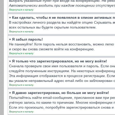
выбрать указанный пункт при входе на конференцию. Не реко
Автоматически входить при каждом посещении
отсутствует
Вернуться к началу
» Как сделать, чтобы я не появлялся в списке активных
В настройках личного раздела вы найдёте опцию
Скрывать м
всех остальных вы будете скрытым пользователем.
Вернуться к началу
» Я забыл пароль!
Не паникуйте! Хотя пароль нельзя восстановить, можно легк
и скоро вы снова сможете войти на конференцию.
Вернуться к началу
» Я только что зарегистрировался, но не могу войти!
Сначала проверьте свои имя пользователя и пароль. Если он
следуйте полученным инструкциям. На некоторых конференци
Эта информация отображается в процессе регистрации. Если
вы указали неправильный адрес email либо он заблокирован 
Вернуться к началу
» Я давно зарегистрирован, но больше не могу войти!
Попытайтесь найти email-сообщение, присланное вам при рег
учётную запись по каким-то причинам. Многие конференции 
Если это произошло, попробуйте зарегистрироваться снова и 
Вернуться к началу