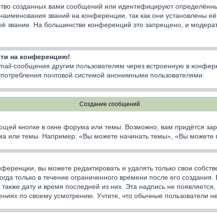
тво созданных вами сообщений или идентифицируют определённы
наименования званий на конференции, так как они установлены е
оё звание. На большинстве конференций это запрещено, и модерат
йти на конференцию!
email-сообщения другим пользователям через встроенную в конфер
лоупотребления почтовой системой анонимными пользователями.
Создание сообщений
ющей кнопке в окне форума или темы. Возможно, вам придётся зар
а или темы. Например: «Вы можете начинать темы», «Вы можете гол
ференции, вы можете редактировать и удалять только свои собст
да только в течение ограниченного времени после его создания. Е
а также дату и время последней из них. Эта надпись не появляетс
ниях по своему усмотрению. Учтите, что обычные пользователи не 