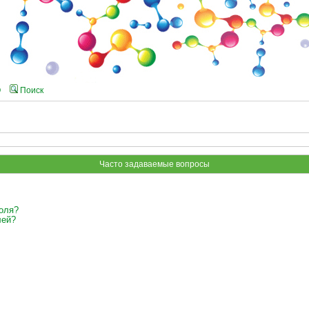
Q
Поиск
Часто задаваемые вопросы
оля?
лей?