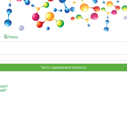
Q
Поиск
Часто задаваемые вопросы
оля?
лей?