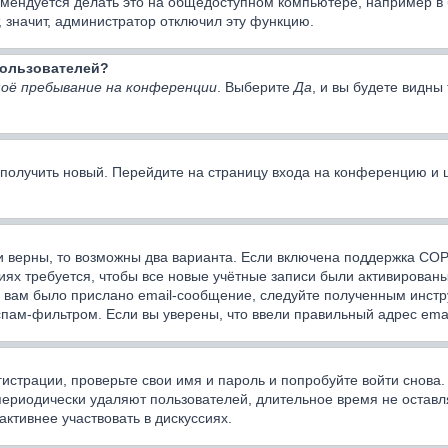
мендуется делать это на общедоступном компьютере, например в би
, значит, администратор отключил эту функцию.
 пользователей?
оё пребывание на конференции
. Выберите
Да
, и вы будете видн
о получить новый. Перейдите на страницу входа на конференцию и
и верны, то возможны два варианта. Если включена поддержка COPP
ях требуется, чтобы все новые учётные записи были активированы
 вам было прислано email-сообщение, следуйте полученным инстру
спам-фильтром. Если вы уверены, что ввели правильный адрес emai
истрации, проверьте свои имя и пароль и попробуйте войти снова
периодически удаляют пользователей, длительное время не оста
активнее участвовать в дискуссиях.