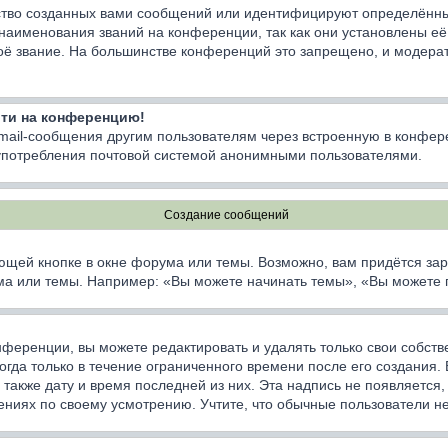
тво созданных вами сообщений или идентифицируют определённы
наименования званий на конференции, так как они установлены е
оё звание. На большинстве конференций это запрещено, и модерат
йти на конференцию!
email-сообщения другим пользователям через встроенную в конфер
лоупотребления почтовой системой анонимными пользователями.
Создание сообщений
ющей кнопке в окне форума или темы. Возможно, вам придётся зар
а или темы. Например: «Вы можете начинать темы», «Вы можете гол
ференции, вы можете редактировать и удалять только свои собст
да только в течение ограниченного времени после его создания. Е
а также дату и время последней из них. Эта надпись не появляетс
ниях по своему усмотрению. Учтите, что обычные пользователи не 