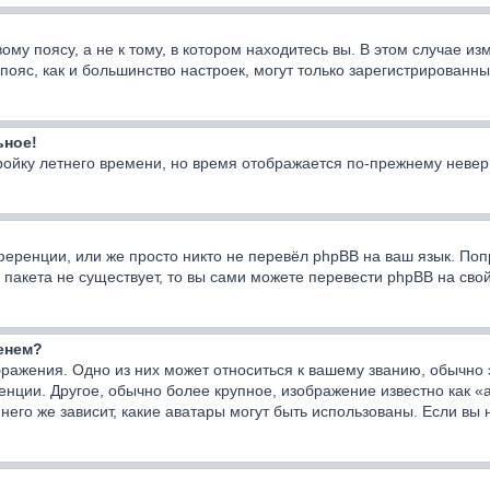
у поясу, а не к тому, в котором находитесь вы. В этом случае изм
ой пояс, как и большинство настроек, могут только зарегистрирован
ьное!
тройку летнего времени, но время отображается по-прежнему невер
еренции, или же просто никто не перевёл phpBB на ваш язык. Поп
го пакета не существует, то вы сами можете перевести phpBB на с
менем?
ражения. Одно из них может относиться к вашему званию, обычно э
енции. Другое, обычно более крупное, изображение известно как «
него же зависит, какие аватары могут быть использованы. Если вы 