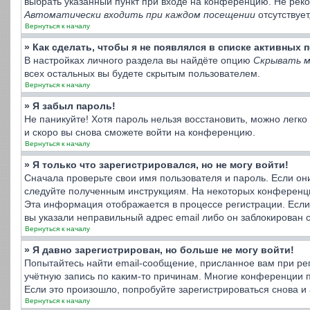
выбрать указанный пункт при входе на конференцию. Не реко
Автоматически входить при каждом посещении
отсутствует
Вернуться к началу
» Как сделать, чтобы я не появлялся в списке активных
В настройках личного раздела вы найдёте опцию
Скрывать м
всех остальных вы будете скрытым пользователем.
Вернуться к началу
» Я забыл пароль!
Не паникуйте! Хотя пароль нельзя восстановить, можно легк
и скоро вы снова сможете войти на конференцию.
Вернуться к началу
» Я только что зарегистрировался, но не могу войти!
Сначала проверьте свои имя пользователя и пароль. Если он
следуйте полученным инструкциям. На некоторых конференци
Эта информация отображается в процессе регистрации. Если
вы указали неправильный адрес email либо он заблокирован 
Вернуться к началу
» Я давно зарегистрирован, но больше не могу войти!
Попытайтесь найти email-сообщение, присланное вам при рег
учётную запись по каким-то причинам. Многие конференции 
Если это произошло, попробуйте зарегистрироваться снова и 
Вернуться к началу