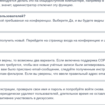
мендуется делать это на общедоступном компьютере, например в би
, значит, администратор отключил эту функцию.
 пользователей?
оё пребывание на конференции
. Выберите
Да
, и вы будете видн
о получить новый. Перейдите на страницу входа на конференцию и
и верны, то возможны два варианта. Если включена поддержка COPP
ях требуется, чтобы все новые учётные записи были активированы
 вам было прислано email-сообщение, следуйте полученным инстру
спам-фильтром. Если вы уверены, что ввели правильный адрес emai
истрации, проверьте свои имя и пароль и попробуйте войти снова
периодически удаляют пользователей, длительное время не оста
активнее участвовать в дискуссиях.