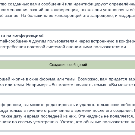
тво созданных вами сообщений или идентифицируют определённы
наименования званий на конференции, так как они установлены е
оё звание. На большинстве конференций это запрещено, и модерат
йти на конференцию!
email-сообщения другим пользователям через встроенную в конфер
лоупотребления почтовой системой анонимными пользователями.
Создание сообщений
ющей кнопке в окне форума или темы. Возможно, вам придётся зар
а или темы. Например: «Вы можете начинать темы», «Вы можете гол
ференции, вы можете редактировать и удалять только свои собст
да только в течение ограниченного времени после его создания. Е
а также дату и время последней из них. Эта надпись не появляетс
ниях по своему усмотрению. Учтите, что обычные пользователи не 