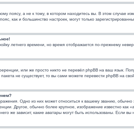
у поясу, а не к тому, в котором находитесь вы. В этом случае изм
ой пояс, как и большинство настроек, могут только зарегистрирован
ьное!
тройку летнего времени, но время отображается по-прежнему невер
еренции, или же просто никто не перевёл phpBB на ваш язык. Поп
го пакета не существует, то вы сами можете перевести phpBB на с
менем?
ражения. Одно из них может относиться к вашему званию, обычно э
енции. Другое, обычно более крупное, изображение известно как «
него же зависит, какие аватары могут быть использованы. Если вы 