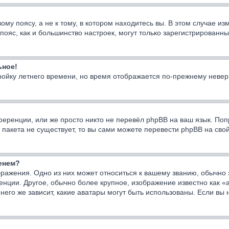
у поясу, а не к тому, в котором находитесь вы. В этом случае изм
ой пояс, как и большинство настроек, могут только зарегистрирован
ьное!
тройку летнего времени, но время отображается по-прежнему невер
еренции, или же просто никто не перевёл phpBB на ваш язык. Поп
го пакета не существует, то вы сами можете перевести phpBB на с
менем?
ражения. Одно из них может относиться к вашему званию, обычно э
енции. Другое, обычно более крупное, изображение известно как «
него же зависит, какие аватары могут быть использованы. Если вы 