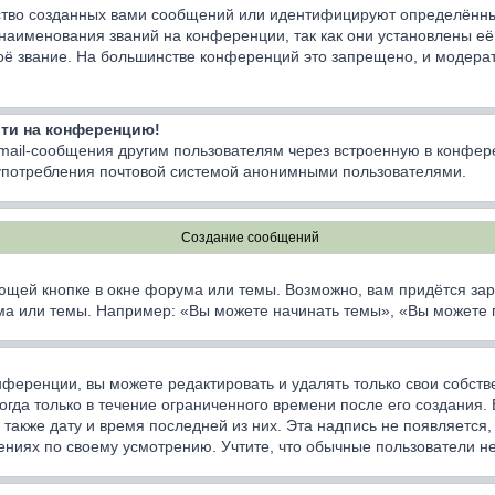
тво созданных вами сообщений или идентифицируют определённы
наименования званий на конференции, так как они установлены е
оё звание. На большинстве конференций это запрещено, и модерат
йти на конференцию!
email-сообщения другим пользователям через встроенную в конфер
лоупотребления почтовой системой анонимными пользователями.
Создание сообщений
ющей кнопке в окне форума или темы. Возможно, вам придётся зар
а или темы. Например: «Вы можете начинать темы», «Вы можете гол
ференции, вы можете редактировать и удалять только свои собст
да только в течение ограниченного времени после его создания. Е
а также дату и время последней из них. Эта надпись не появляетс
ниях по своему усмотрению. Учтите, что обычные пользователи не 