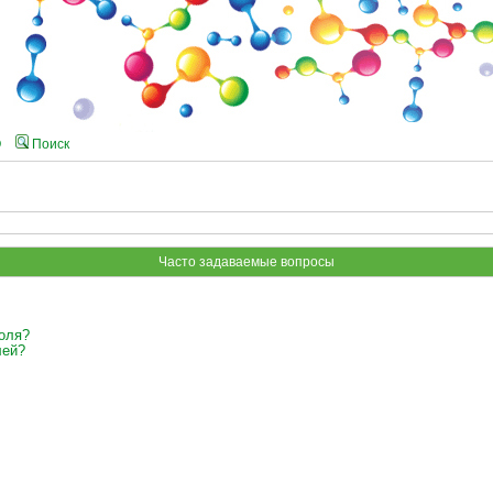
Q
Поиск
Часто задаваемые вопросы
оля?
лей?