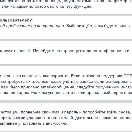
мендуется делать это на общедоступном компьютере, например в би
, значит, администратор отключил эту функцию.
 пользователей?
оё пребывание на конференции
. Выберите
Да
, и вы будете видн
о получить новый. Перейдите на страницу входа на конференцию и
и верны, то возможны два варианта. Если включена поддержка COPP
ях требуется, чтобы все новые учётные записи были активированы
 вам было прислано email-сообщение, следуйте полученным инстру
спам-фильтром. Если вы уверены, что ввели правильный адрес emai
истрации, проверьте свои имя и пароль и попробуйте войти снова
периодически удаляют пользователей, длительное время не оста
активнее участвовать в дискуссиях.