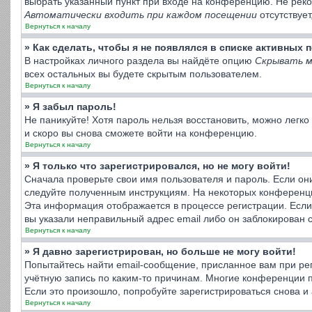
выбрать указанный пункт при входе на конференцию. Не реко
Автоматически входить при каждом посещении
отсутствует
Вернуться к началу
» Как сделать, чтобы я не появлялся в списке активных
В настройках личного раздела вы найдёте опцию
Скрывать м
всех остальных вы будете скрытым пользователем.
Вернуться к началу
» Я забыл пароль!
Не паникуйте! Хотя пароль нельзя восстановить, можно легк
и скоро вы снова сможете войти на конференцию.
Вернуться к началу
» Я только что зарегистрировался, но не могу войти!
Сначала проверьте свои имя пользователя и пароль. Если он
следуйте полученным инструкциям. На некоторых конференци
Эта информация отображается в процессе регистрации. Если
вы указали неправильный адрес email либо он заблокирован 
Вернуться к началу
» Я давно зарегистрирован, но больше не могу войти!
Попытайтесь найти email-сообщение, присланное вам при рег
учётную запись по каким-то причинам. Многие конференции 
Если это произошло, попробуйте зарегистрироваться снова и 
Вернуться к началу