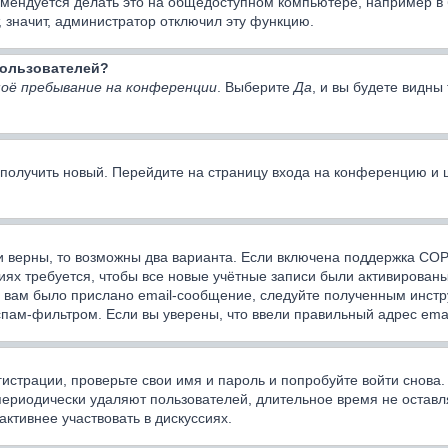
мендуется делать это на общедоступном компьютере, например в би
, значит, администратор отключил эту функцию.
 пользователей?
оё пребывание на конференции
. Выберите
Да
, и вы будете видн
о получить новый. Перейдите на страницу входа на конференцию и
и верны, то возможны два варианта. Если включена поддержка COPP
ях требуется, чтобы все новые учётные записи были активированы
 вам было прислано email-сообщение, следуйте полученным инстру
спам-фильтром. Если вы уверены, что ввели правильный адрес emai
истрации, проверьте свои имя и пароль и попробуйте войти снова
периодически удаляют пользователей, длительное время не оста
активнее участвовать в дискуссиях.