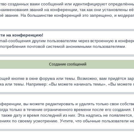
тво созданных вами сообщений или идентифицируют определённы
наименования званий на конференции, так как они установлены е
оё звание. На большинстве конференций это запрещено, и модерат
йти на конференцию!
email-сообщения другим пользователям через встроенную в конфер
лоупотребления почтовой системой анонимными пользователями.
Создание сообщений
ющей кнопке в окне форума или темы. Возможно, вам придётся зар
а или темы. Например: «Вы можете начинать темы», «Вы можете гол
ференции, вы можете редактировать и удалять только свои собст
да только в течение ограниченного времени после его создания. Е
а также дату и время последней из них. Эта надпись не появляетс
ниях по своему усмотрению. Учтите, что обычные пользователи не 