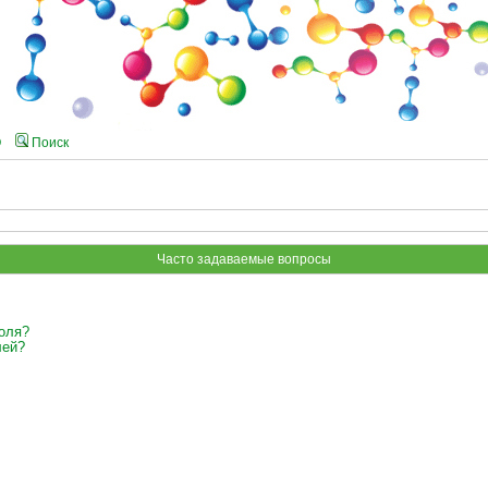
Q
Поиск
Часто задаваемые вопросы
оля?
лей?