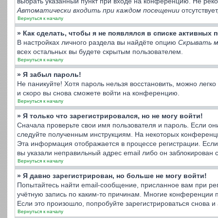
выбрать указанный пункт при входе на конференцию. Не реко
Автоматически входить при каждом посещении
отсутствует
Вернуться к началу
» Как сделать, чтобы я не появлялся в списке активных
В настройках личного раздела вы найдёте опцию
Скрывать м
всех остальных вы будете скрытым пользователем.
Вернуться к началу
» Я забыл пароль!
Не паникуйте! Хотя пароль нельзя восстановить, можно легк
и скоро вы снова сможете войти на конференцию.
Вернуться к началу
» Я только что зарегистрировался, но не могу войти!
Сначала проверьте свои имя пользователя и пароль. Если он
следуйте полученным инструкциям. На некоторых конференци
Эта информация отображается в процессе регистрации. Если
вы указали неправильный адрес email либо он заблокирован 
Вернуться к началу
» Я давно зарегистрирован, но больше не могу войти!
Попытайтесь найти email-сообщение, присланное вам при рег
учётную запись по каким-то причинам. Многие конференции 
Если это произошло, попробуйте зарегистрироваться снова и 
Вернуться к началу