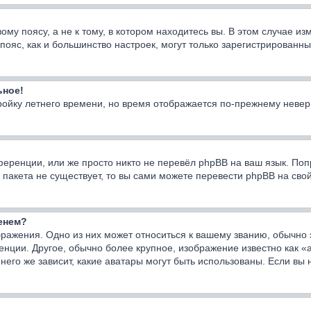
у поясу, а не к тому, в котором находитесь вы. В этом случае изм
ой пояс, как и большинство настроек, могут только зарегистрирован
ьное!
тройку летнего времени, но время отображается по-прежнему невер
еренции, или же просто никто не перевёл phpBB на ваш язык. Поп
го пакета не существует, то вы сами можете перевести phpBB на с
менем?
ражения. Одно из них может относиться к вашему званию, обычно э
енции. Другое, обычно более крупное, изображение известно как «
него же зависит, какие аватары могут быть использованы. Если вы 